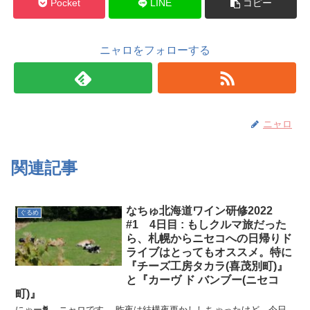
Pocket
LINE
コピー
ニャロをフォローする
ニャロ
関連記事
なちゅ北海道ワイン研修2022
ぐるめ
#1 4日目 : もしクルマ旅だった
ら、札幌からニセコへの日帰りド
ライブはとってもオススメ。特に
『チーズ工房タカラ(喜茂別町)』
と『カーヴ ド バンブー(ニセコ
町)』
にゃー🐈️ ニャロです。 昨夜は結構夜更かししちゃったけど、今日