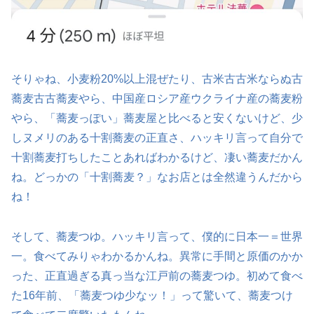
そりゃね、小麦粉20%以上混ぜたり、古米古古米ならぬ古
蕎麦古古蕎麦やら、中国産ロシア産ウクライナ産の蕎麦粉
やら、「蕎麦っぽい」蕎麦屋と比べると安くないけど、少
しヌメリのある十割蕎麦の正直さ、ハッキリ言って自分で
十割蕎麦打ちしたことあればわかるけど、凄い蕎麦だかん
ね。どっかの「十割蕎麦？」なお店とは全然違うんだから
ね！
そして、蕎麦つゆ。ハッキリ言って、僕的に日本一＝世界
一。食べてみりゃわかるかんね。異常に手間と原価のかか
った、正直過ぎる真っ当な江戸前の蕎麦つゆ。初めて食べ
た16年前、「蕎麦つゆ少なッ！」って驚いて、蕎麦つけ