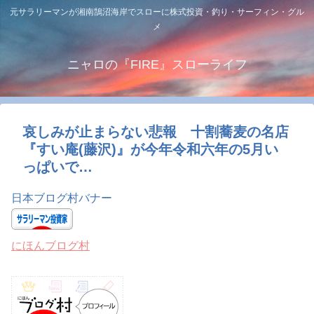
元サラリーマンが湘南鵠沼海岸でスローに株式投資・釣り・サーフィン・グル
メ
ニャロの『FIRE』スローライフ
哀しみが止まらない悲報 十割蕎麦の名店
『すい庵(藤沢)』が今年令和六年の5月い
っぱいで…
日本ブログ村バナー
にほんブログ村