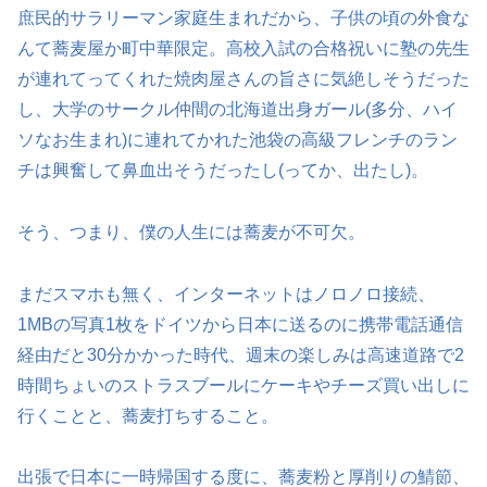
庶民的サラリーマン家庭生まれだから、子供の頃の外食な
んて蕎麦屋か町中華限定。高校入試の合格祝いに塾の先生
が連れてってくれた焼肉屋さんの旨さに気絶しそうだった
し、大学のサークル仲間の北海道出身ガール(多分、ハイ
ソなお生まれ)に連れてかれた池袋の高級フレンチのラン
チは興奮して鼻血出そうだったし(ってか、出たし)。
そう、つまり、僕の人生には蕎麦が不可欠。
まだスマホも無く、インターネットはノロノロ接続、
1MBの写真1枚をドイツから日本に送るのに携帯電話通信
経由だと30分かかった時代、週末の楽しみは高速道路で2
時間ちょいのストラスブールにケーキやチーズ買い出しに
行くことと、蕎麦打ちすること。
出張で日本に一時帰国する度に、蕎麦粉と厚削りの鯖節、