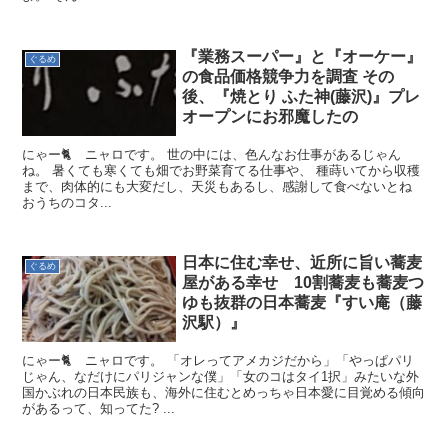
『業務スーパー』と『オーケー』
ぐるめ
の食品価格競争力を調査 その
後、『焼とり ふた神(藤沢)』プレ
オープンにお邪魔したの
にゃー🐈 ニャロです。 世の中には、色んなお仕事があるじゃん
ね。 暑くても寒くても畑でお野菜育てる仕事や、 種蒔いてから収穫
まで、肉体的にも大変だし、天災もあるし、感謝して食べないとね
おうちのコタ...
日本に住む幸せ、近所に旨い蕎麦
ぐるめ
屋がある幸せ 10割蕎麦も蕎麦つ
ゆも抜群の日本蕎麦『すい庵（藤
沢駅）』
にゃー🐈 ニャロです。 「オレってアメカジだから」「やっぱパリ
じゃん、なだけにパリジャンな僕」「女のコはタイ1択」みたいな外
国かぶれの日本民族も、海外に住むとめっちゃ日本愛に目覚める傾向
があるって、知ってた? ...