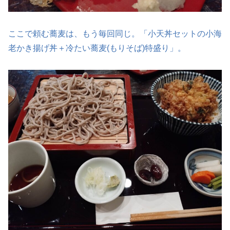
ここで頼む蕎麦は、もう毎回同じ。「小天丼セットの小海
老かき揚げ丼＋冷たい蕎麦(もりそば)特盛り」。