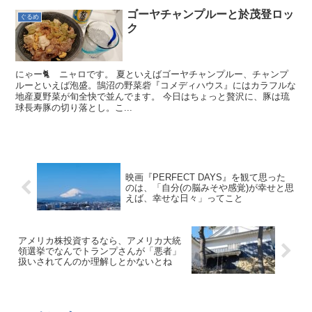
ゴーヤチャンプルーと於茂登ロッ
ぐるめ
ク
にゃー🐈 ニャロです。 夏といえばゴーヤチャンプルー、チャンプ
ルーといえば泡盛。鵠沼の野菜砦『コメディハウス』にはカラフルな
地産夏野菜が旬全快で並んでます。 今日はちょっと贅沢に、豚は琉
球長寿豚の切り落とし。こ...
映画『PERFECT DAYS』を観て思った
のは、「自分(の脳みそや感覚)が幸せと思
えば、幸せな日々」ってこと
アメリカ株投資するなら、アメリカ大統
領選挙でなんでトランプさんが「悪者」
扱いされてんのか理解しとかないとね