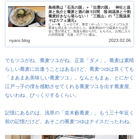
島根県は「石見の国」＋「出雲の国」 神社と温
泉と魚介と蕎麦と酒の旅 5日間 ⑭ 純温泉と十割
蕎麦好きなら堪らない！「三瓶山」の『三瓶温泉
そばカフェ湯元』
にゃー🐈 ニャロです。青空！やった！ついにイジワル大
寒波も消え去ったのかしら。温泉津(ゆのつ)温泉からは完
全に雪が消えて。気温も朝から5℃。もちろん、お気に入り
の共同浴場「元湯」のアツい湯は...
nyaro.blog
2023.02.06
でもツユがね、蕎麦ツユがね、正直「ダメ」。蕎麦は素晴
らしい蕎麦に出逢うことはあるけど、蕎麦つゆは良くても
「まあまあ美味しい蕎麦ツユ」。なんともまぁ、とにかく
江戸っ子の僕を感動させてくれる蕎麦ツユを出す蕎麦屋、
ないわね、びっくりするくらい。
記憶にあるのは、浅草の「並木藪蕎麦」。もう三十年近く
前の記憶だけど、あそこの蕎麦つゆはナイスだったわね。