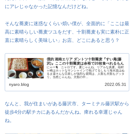
にアレじゃなかった記憶なんだけどね。
そんな蕎麦に迷惑なくらい煩い僕が、全面的に「ここは最
高に素晴らしい蕎麦ツユをだす、十割蕎麦も実に素朴に正
直に素晴らしく美味しい」お店、どこにあると思う？
僕的 湘南エリア ダントツ十割蕎麦『すい庵(藤
沢)』ここの十割蕎麦は余裕で20枚食べれるもん
にゃー🐈 ニャロです。夏じゃんね、リアルな真夏。稲村
ヶ崎はホットなサンシャインで焦げてるしもう海水温はぬ
るま湯そんな日差しが強烈な昼間は、人類も犬類もグッタ
リ。当然じゃんね。犬類の中...
nyaro.blog
2022.05.31
なんと、我が住まいがある藤沢市、ターミナル藤沢駅から
徒歩4分の駅チカにあるんだかんね。痺れる幸運じゃん
ね。