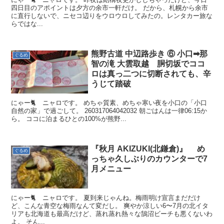
四日目のアポイントは夕方の余市一軒だけ。 だから、札幌から余市
に直行しないで、ニセコ辺りをウロウロしてみたの。レンタカー旅な
らではな...
熊野古道 中辺路歩き ⑥ 小口➡那
ぐるめ
智の滝 大雲取越 胴切坂でココ
ロは真っ二つに切断されても、辛
うじて踏破
にゃー🐈️ ニャロです。 めちゃ質素、めちゃ寒い夜を小口の「小口
自然の家」で過ごして。 260317064042032 朝ごはんは一律06:15か
ら。 ココに泊まるひとの100%が熊野...
『秋月 AKIZUKI(北鎌倉)』 め
ぐるめ
っちゃ久しぶりのカウンターで7
月メニュー
にゃー🐈 ニャロです。 夏到来じゃんね。梅雨明け宣言まだだけ
ど、こんな青空な梅雨なんて変だし。 爽やか涼しい6〜7月の北イタ
リアも北海道も最高だけど、蒸れ蒸れ熱々な鵠沼ビーチも悪くないわ
よ。 そん...