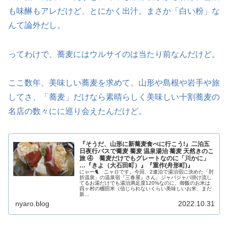
も味醂もアレだけど、とにかく出汁。まさか「白い粉」な
んて論外だし。
ってわけで、蕎麦にはウルサイのは当たり前なんだけど。
ここ数年、美味しい蕎麦を求めて、山形や島根や岩手や旅
してさ、「蕎麦」だけなら素晴らしく美味しい十割蕎麦の
名店の数々にに巡り会えたんだけど。
『そうだ、山形に新蕎麦食べに行こう!』二泊五
日夜行バスで蕎麦 蕎麦 温泉湯治 蕎麦 天然きのこ
旅 ④ 蕎麦だけでもグレートなのに「川かに」
…『きよ（大石田町）』『重作(舟形町)』
にゃー🐈 ニャロです。今回、2連泊で湯治宿に決めた「肘
折温泉」の温泉宿『三春屋』さん。ジャバジャバ掛け流し
てるお湯だけでも湯治満足度120%なのに、御飯のお米は
四ヶ村の棚田米（信じられないくらい美味しいお米、まだ
新...
nyaro.blog
2022.10.31