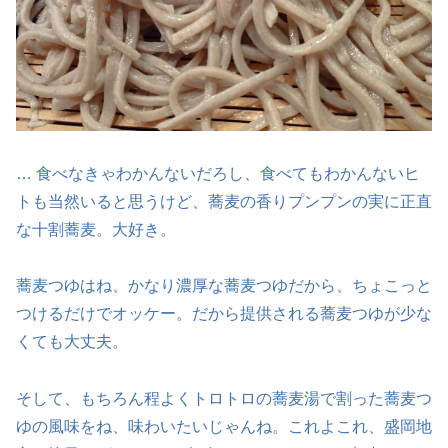
… 食べなきゃわかんないだろし、食べてもわかんないヒ
トも当然いると思うけど、蕎麦の香りプンプンの実に正直
な十割蕎麦。大好き。
蕎麦つゆはね、かなり濃厚な蕎麦つゆだから、ちょこっと
つけるだけでオッケー。だから提供される蕎麦つゆが少な
くても大丈夫。
そして、もちろん程よくトロトロの蕎麦湯で割った蕎麦つ
ゆの風味をね、味わいたいじゃんね。これよこれ、盛岡地