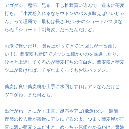
アゴダシ、鰹節、昆布、干し椎茸買い込んで、週末に蕎麦
打ち。「小麦粉入れるならウドンやパスタ喰えばいいじゃ
ん」って理屈で、最初は長さ3センチのショートパスタな
らぬ「ショート十割蕎麦」だったんだけど。
お湯で繋いだり、腕も上がってきて(水回しが一番難し
い！)、蕎麦粉も新鮮でメッシュ細かいのを厳選したり、
段々と上達してくるのが蕎麦打ちの面白さ。蕎麦粉と蕎麦
ツユが良ければ、チギれまくってもお味バツグン。
蕎麦は良い蕎麦粉を上手に水回しすればアレなんだけど、
ツユがね、また何とも。
出汁がね、とにかく正直。昆布やアゴ(飛魚)ダシ、鯖節、
鰹節の投入量が露骨にアジにでるのよ、つまり蕎麦屋が正
直に濃い蕎麦ツユだすと、めっちゃ原価かかるわけ。醤油