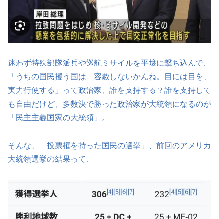
迷わず特殊部隊派兵や巡航ミサイルを平壌に撃ち込んで、
「うちの国民攫う国は、容赦しないかんね。目には目を、
実力行使する」って政治家、誰を支持する？誰を支持して
も自由だけど、多数決で勝った政治家が大統領になるのが
「民主主義国家の大統領」。
そんな、「投票権を持った国民の選挙」、前回のアメリカ
大統領選挙の結果って、