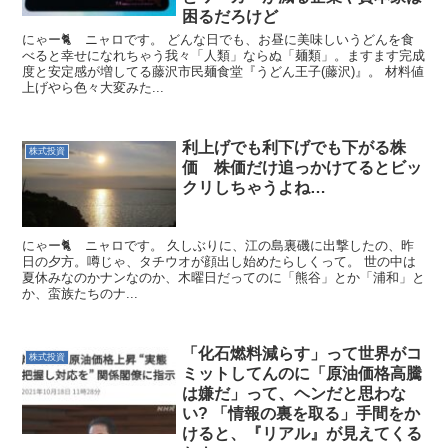
困るだろけど
にゃー🐈 ニャロです。 どんな日でも、お昼に美味しいうどんを食
べると幸せになれちゃう我々「人類」ならぬ「麺類」。ますます完成
度と安定感が増してる藤沢市民麺食堂『うどん王子(藤沢)』。 材料値
上げやら色々大変みた...
利上げでも利下げでも下がる株
株式投資
価 株価だけ追っかけてるとビッ
クリしちゃうよね…
にゃー🐈 ニャロです。 久しぶりに、江の島裏磯に出撃したの、昨
日の夕方。噂じゃ、タチウオが顔出し始めたらしくって。 世の中は
夏休みなのかナンなのか、木曜日だってのに「熊谷」とか「浦和」と
か、蛮族たちのナ...
「化石燃料減らす」って世界がコ
株式投資
ミットしてんのに「原油価格高騰
は嫌だ」って、ヘンだと思わな
い? 「情報の裏を取る」手間をか
けると、『リアル』が見えてくる