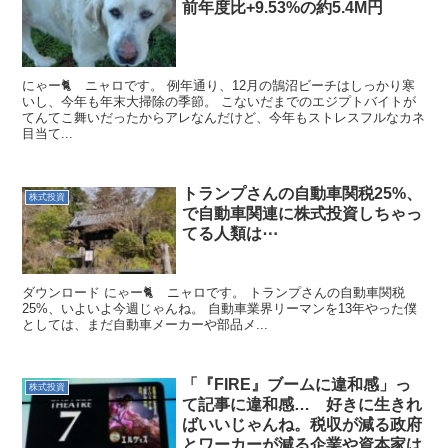
前年度比+9.53%の約5.4M円
にゃー🐈️ ニャロです。 例年通り、12月の鵠沼ビーチはしっかり寒
いし、今年も年末大掃除の季節。 こないだまでのエジプトバイトが
てんてこ舞いだったからアレなんだけど、今年もストレスフルなカネ
目当て...
トランプさんの自動車関税25%、
株式投資
で自動車関連に株式投資しちゃっ
てる人類は⋯
ダウンロード にゃー🐈️ ニャロです。 トランプさんの自動車関税
25%、いよいよ今週じゃんね。 自動車業界リーマンを13年やった僕
としては、まだ自動車メーカーや部品メ...
「『FIRE』ブームに違和感」っ
株式投資
て記事に違和感… 好きに生きれ
ばいいじゃんね。税収が減る政府
とワーカーが減る企業や資本家は