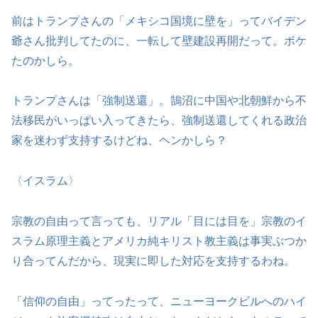
前はトランプさんの「メキシコ国境に壁を」ってバイデン
爺さん批判してたのに、一転して壁建設再開だって。ボケ
たのかしら。
トランプさんは「強制送還」。鵠沼に中国や北朝鮮から不
法移民がいっぱい入ってきたら、強制送還してくれる政治
家を迷わず支持するけどね、ヘンかしら？
〈イスラム〉
宗教の自由って言っても、リアル「目には目を」宗教のイ
スラム原理主義とアメリカ純キリスト教主義は事実ぶつか
り合ってんだから、現実に即した対応を支持するわね。
「信仰の自由」ってったって、ニューヨークビルへのハイ