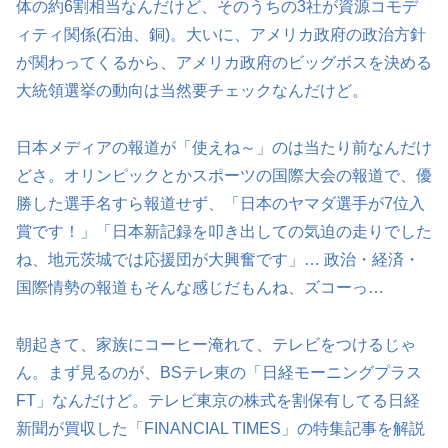
体の約6割相当なんだけど、そのうちの3社が資源コモデ
ィティ関係(石油、銅)。大いに、アメリカ政府の政治方針
が関わってくるから、アメリカ政府のビッグボスを決める
大統領選挙の動向は当然要チェックなんだけど。
日本メディアの報道が「使えね～」のは当たり前なんだけ
どさ。オリンピックとかスポーツの国際大会の報道で、優
勝した選手名すら報道せず、「日本のヤマダ選手が7位入
賞です！」「日本新記録を叩き出しての気迫の走りでした
ね、地元茨城では応援団が大興奮です」… 政治・経済・
国際情勢の報道もそんな感じだもんね、ズコーっ…
朝起きて、家族にコーヒー淹れて、テレビをつけるじゃ
ん。まず見るのが、BSテレ東の「日経モーニングプラス
FT」なんだけど。テレビ東京の株式を割保有してる日経
新聞が買収した「FINANCIAL TIMES」の特集記事を解説