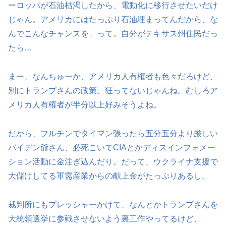
ーロッパが石油枯渇したから、電動化に移行させたいだけ
じゃん。アメリカにはたっぷり石油埋まってんだから、な
んでこんなチャンスを」って。自分がテキサス州住民だっ
たら…
まー、なんちゅーか、アメリカ人有権者も色々だろけど、
別にトランプさんの政策、狂ってないじゃんね。むしろア
メリカ人有権者が半分以上好みそうよね。
だから、フルチンでタイマン張ったら五分五分より厳しい
バイデン爺さん、必死こいてCIAとかディスインフォメー
ション活動に金注ぎ込んだり。だって、ウクライナ支援で
大儲けしてる軍需産業からの献上金がたっぷりあるし。
裁判所にもプレッシャーかけて、なんとかトランプさんを
大統領選挙に参戦させないよう裏工作やってるけど、