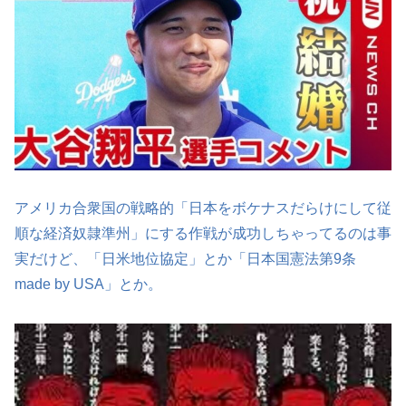
アメリカ合衆国の戦略的「日本をボケナスだらけにして従
順な経済奴隷準州」にする作戦が成功しちゃってるのは事
実だけど、「日米地位協定」とか「日本国憲法第9条
made by USA」とか。