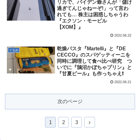
リカで、バイデン爺さんが「儲け
過ぎてんじゃねーぞ!」って言わ
れても… 株主は困惑しちゃうわ
『エクソン・モービル
【XOM】』
2022.06.22
乾燥パスタ『Martelli』と『DE
ぐるめ
CECCO』のスパゲッティーニを
同時に調理して食べ比べ研究 つ
いでに『鵠沼かぼちゃプリン』と
『甘夏ピール』も作っちゃえ❗
2022.06.21
次のページ
1
2
3