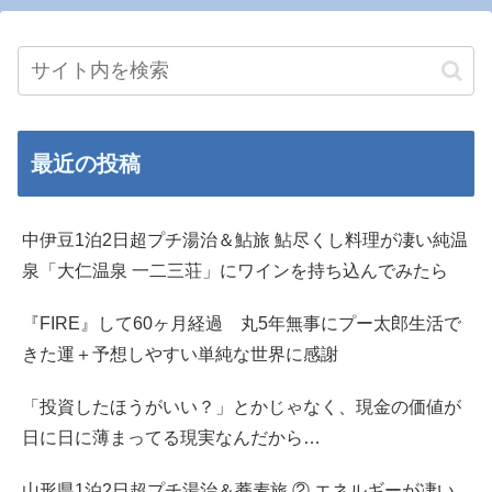
最近の投稿
中伊豆1泊2日超プチ湯治＆鮎旅 鮎尽くし料理が凄い純温
泉「大仁温泉 一二三荘」にワインを持ち込んでみたら
『FIRE』して60ヶ月経過 丸5年無事にプー太郎生活で
きた運＋予想しやすい単純な世界に感謝
「投資したほうがいい？」とかじゃなく、現金の価値が
日に日に薄まってる現実なんだから…
山形県1泊2日超プチ湯治＆蕎麦旅 ② エネルギーが凄い