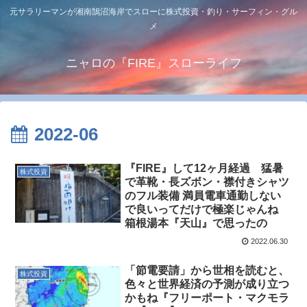
元サラリーマンが湘南鵠沼海岸でスローに株式投資・釣り・サーフィン・グル
メ
ニャロの『FIRE』スローライフ
2022-06
『FIRE』して12ヶ月経過 猛暑
株式投資
で革靴・長ズボン・襟付きシャツ
のフル装備 満員電車通勤しない
で良いってだけで極楽じゃんね
箱根湯本『天山』で思ったの
2022.06.30
「節電要請」から世相を読むと、
株式投資
色々と世界経済の予測が成り立つ
かもね『フリーポート・マクモラ