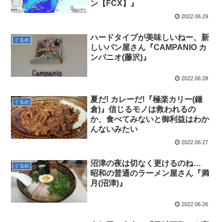
ン【FCX】』
2022.06.29
ハードタイプが美味しいねー、新
ぐるめ
しいパン屋さん『CAMPANIO カ
ンパニオ(藤沢)』
2022.06.28
夏だ! カレーだ!『極楽カリー(鎌
ぐるめ
倉)』信じるモノは救われるの
か、食べてみないと御利益はわか
んないみたい
2022.06.27
沼津の夜は切なく更けるのね…
ぐるめ
昭和の普通のラーメン屋さん『満
月(沼津)』
2022.06.26