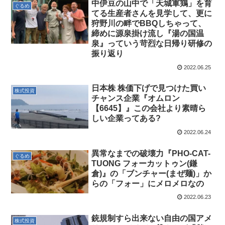
中伊豆の山中で「天城軍鶏」を育
ぐるめ
てる生産者さんを見学して、更に
狩野川の畔でBBQしちゃって、
締めに源泉掛け流し『湯の国温
泉』っていう苛烈な日帰り研修の
振り返り
2022.06.25
日本株 株価下げで見つけた買い
株式投資
チャンス企業『オムロン
【6645】』この会社より素晴ら
しい企業ってある?
2022.06.24
異常なまでの破壊力『PHO-CAT-
ぐるめ
TUONG フォーカットゥン(鎌
倉)』の「ブンチャー(まぜ麺)」か
らの「フォー」にメロメロなの
2022.06.23
銃規制すら出来ない自由の国アメ
株式投資