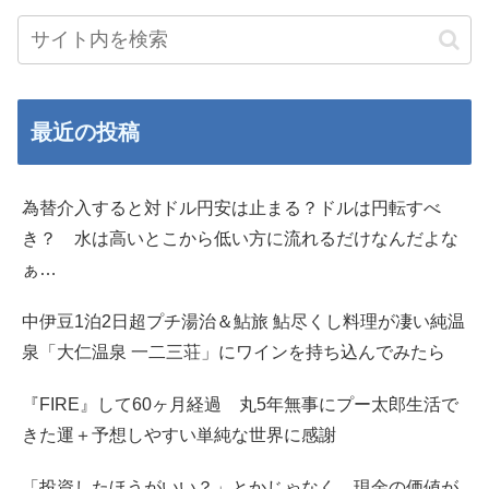
最近の投稿
為替介入すると対ドル円安は止まる？ドルは円転すべ
き？ 水は高いとこから低い方に流れるだけなんだよな
ぁ…
中伊豆1泊2日超プチ湯治＆鮎旅 鮎尽くし料理が凄い純温
泉「大仁温泉 一二三荘」にワインを持ち込んでみたら
『FIRE』して60ヶ月経過 丸5年無事にプー太郎生活で
きた運＋予想しやすい単純な世界に感謝
「投資したほうがいい？」とかじゃなく、現金の価値が