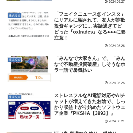
2024.08.27
「フェイクニュース@インスタ」
株式投資
にリアルに騙されて、友人が詐欺
投資ギャングに… 実話過ぎてビ
ビった『oxtrades』なる●●●に要
注意！
2024.08.26
「みんなで大家さん」で、「みん
株式投資
なで不動産投資破産」しそうなホ
ラー話で暑気払い
2024.08.25
ストレスフルなAI電話対応やAIチ
株式投資
ャットが増えてきたお陰で、しっ
かり収益上がり始めたソフトウェ
ア企業『PKSHA【3993】』
2024.08.21