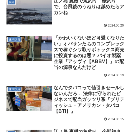
江ノ島 裏磯で魚釣り 磯釣り
釣り
で、台風後のうねりは舐めたらア
カンね
2024.08.20
「かわいくないほど可愛くなりた
株式投資
い」オバサンたちのコンプレック
スで稼ぐシワ取りボトックス商売
に投資するのは悪？ バイオ製薬
企業『アッヴィ【ABBV】』の配
当の源泉なんだけど
2024.08.19
なんでタバコって値引きセールし
株式投資
ないんだろ… 法律に守られたビ
ジネスで配当ガッツリ系『ブリテ
ィッシュ・アメリカン・タバコ
【BTI】』
2024.08.15
江ノ島 裏磯で魚釣り 今期初タ