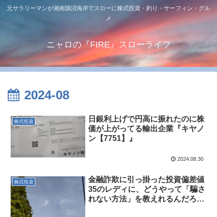
元サラリーマンが湘南鵠沼海岸でスローに株式投資・釣り・サーフィン・グル
メ
ニャロの『FIRE』スローライフ
2024-08
日銀利上げで円高に振れたのに株
株式投資
価が上がってる輸出企業『キヤノ
ン【7751】』
2024.08.30
金融詐欺に引っ掛った投資偏差値
株式投資
35のレディに、どうやって「騙さ
れない方法」を教えれるんだろ…