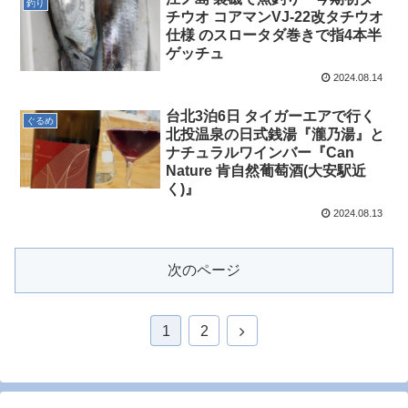
釣り
チウオ コアマンVJ-22改タチウオ
仕様 のスロータダ巻きで指4本半
ゲッチュ
2024.08.14
台北3泊6日 タイガーエアで行く
ぐるめ
北投温泉の日式銭湯『瀧乃湯』と
ナチュラルワインバー『Can
Nature 肯自然葡萄酒(大安駅近
く)』
2024.08.13
次のページ
1
2