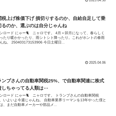
2025.04.30
関税上げ株価下げ 損切りするのか、自給自足して乗
切るのか、選ぶのは自分じゃんね
ンロード にゃー🐈️ ニャロです。 4月＝卯月になって、春らしく
ったり暖かかったり、雨シトシト降ったり。これがホントの春雨
ね。 250403173153906 今日土曜日...
2025.04.06
ランプさんの自動車関税25%、で自動車関連に株式
資しちゃってる人類は⋯
ンロード にゃー🐈️ ニャロです。 トランプさんの自動車関税
%、いよいよ今週じゃんね。 自動車業界リーマンを13年やった僕と
は、まだ自動車メーカーや部品メ...