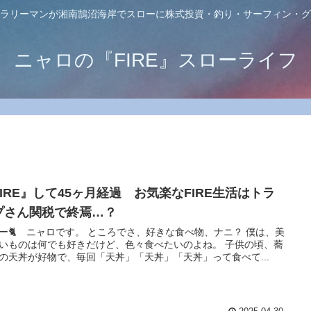
ラリーマンが湘南鵠沼海岸でスローに株式投資・釣り・サーフィン・グ
ニャロの『FIRE』スローライフ
FIRE』して45ヶ月経過 お気楽なFIRE生活はトラ
プさん関税で終焉…？
ー🐈️ ニャロです。 ところでさ、好きな食べ物、ナニ？ 僕は、美
いものは何でも好きだけど、色々食べたいのよね。 子供の頃、蕎
の天丼が好物で、毎回「天丼」「天丼」「天丼」って食べて...