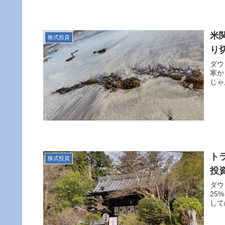
米
株式投資
り
ダウ
寒か
じゃん
ト
株式投資
投
ダウ
25
して