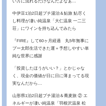
い方に流れるだけなんだよなぁ…
中伊豆1泊2日超プチ湯治＆鮎旅 鮎尽く
し料理が凄い純温泉「大仁温泉 一二三
荘」にワインを持ち込んでみたら
『FIRE』して60ヶ月経過 丸5年無事に
プー太郎生活できた運＋予想しやすい単
純な世界に感謝
「投資したほうがいい？」とかじゃな
く、現金の価値が日に日に薄まってる現
実なんだから…
山形県1泊2日超プチ湯治＆蕎麦旅 ② エ
ネルギーが凄い純温泉「羽根沢温泉 松