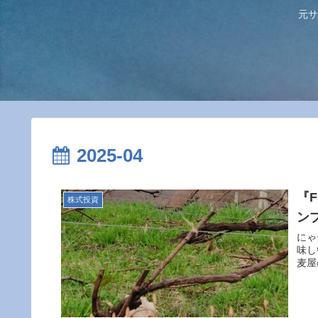
元サ
2025-04
『
株式投資
ン
にゃ
味し
麦屋