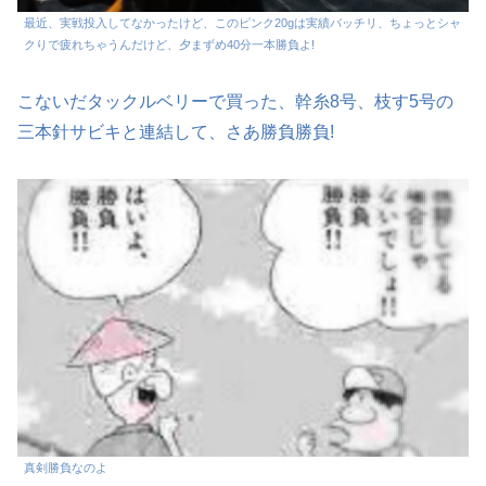
最近、実戦投入してなかったけど、このピンク20gは実績バッチリ、ちょっとシャ
クりで疲れちゃうんだけど、夕まずめ40分一本勝負よ!
こないだタックルベリーで買った、幹糸8号、枝す5号の
三本針サビキと連結して、さあ勝負勝負!
真剣勝負なのよ