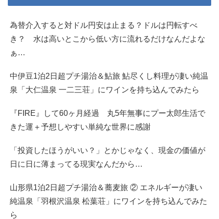
為替介入すると対ドル円安は止まる？ドルは円転すべ
き？ 水は高いとこから低い方に流れるだけなんだよな
ぁ…
中伊豆1泊2日超プチ湯治＆鮎旅 鮎尽くし料理が凄い純温
泉「大仁温泉 一二三荘」にワインを持ち込んでみたら
『FIRE』して60ヶ月経過 丸5年無事にプー太郎生活で
きた運＋予想しやすい単純な世界に感謝
「投資したほうがいい？」とかじゃなく、現金の価値が
日に日に薄まってる現実なんだから…
山形県1泊2日超プチ湯治＆蕎麦旅 ② エネルギーが凄い
純温泉「羽根沢温泉 松葉荘」にワインを持ち込んでみた
ら