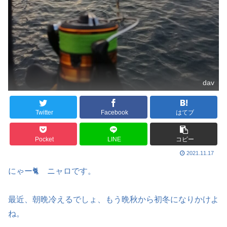
dav
Twitter
Facebook
はてブ
Pocket
LINE
コピー
2021.11.17
にゃー🐈 ニャロです。
最近、朝晩冷えるでしょ、もう晩秋から初冬になりかけよ
ね。