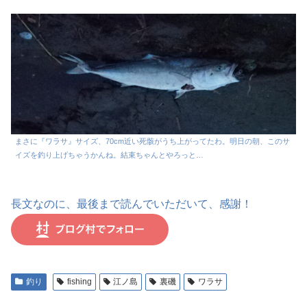
まさに『ワラサ』サイズ、70cm近い死骸がうち上がってたわ。明日の朝、このサ
イズを釣り上げちゃうかんね。結束ちゃんとやろっと…
長文なのに、最後まで読んでいただいて、感謝！
釣り
fishing
江ノ島
裏磯
ワラサ