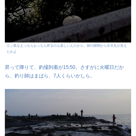
江ノ島をえっちらおっちら昇るのも楽しいんだから。林の隙間から弁天丸が見え
たわよ
昇って降りて、釣場到着が15:50。さすがに火曜日だか
ら、釣り師はまばら、7人くらいかしら。