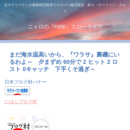
元サラリーマンが湘南鵠沼海岸でスローに株式投資・釣り・サーフィン・グル
メ
ニャロの『FIRE』スローライフ
まだ海水温高いから、『ワラサ』裏磯にい
るわよ～ 夕まずめ 60分で 2 ヒット 2 ロ
スト 0キャッチ 下手くそ過ぎ～
日本ブログ村バナー
にほんブログ村