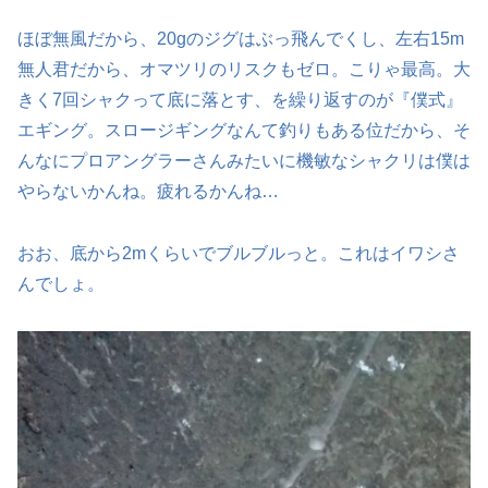
ほぼ無風だから、20gのジグはぶっ飛んでくし、左右15m
無人君だから、オマツリのリスクもゼロ。こりゃ最高。大
きく7回シャクって底に落とす、を繰り返すのが『僕式』
エギング。スロージギングなんて釣りもある位だから、そ
んなにプロアングラーさんみたいに機敏なシャクリは僕は
やらないかんね。疲れるかんね…
おお、底から2mくらいでブルブルっと。これはイワシさ
んでしょ。