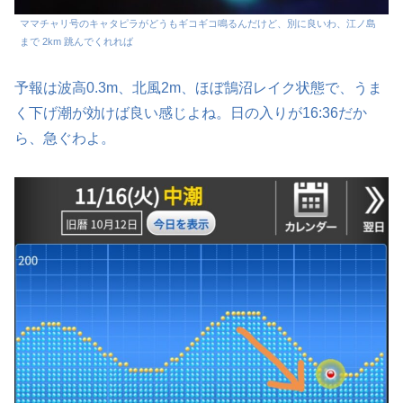
ママチャリ号のキャタピラがどうもギコギコ鳴るんだけど、別に良いわ、江ノ島
まで 2km 跳んでくれれば
予報は波高0.3m、北風2m、ほぼ鵠沼レイク状態で、うま
く下げ潮が効けば良い感じよね。日の入りが16:36だか
ら、急ぐわよ。