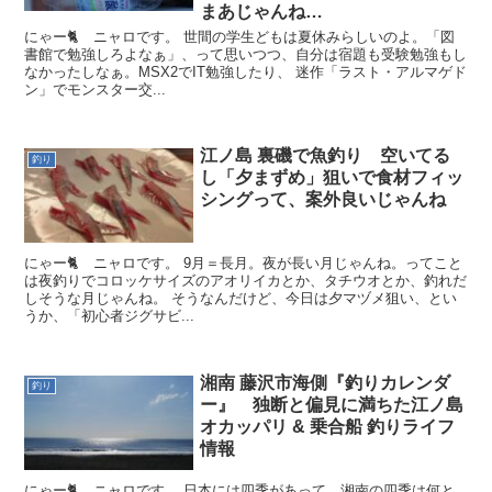
まあじゃんね…
にゃー🐈 ニャロです。 世間の学生どもは夏休みらしいのよ。「図
書館で勉強しろよなぁ」、って思いつつ、自分は宿題も受験勉強もし
なかったしなぁ。MSX2でIT勉強したり、 迷作「ラスト・アルマゲド
ン」でモンスター交...
江ノ島 裏磯で魚釣り 空いてる
釣り
し「夕まずめ」狙いで食材フィッ
シングって、案外良いじゃんね
にゃー🐈 ニャロです。 9月＝長月。夜が長い月じゃんね。ってこと
は夜釣りでコロッケサイズのアオリイカとか、タチウオとか、釣れだ
しそうな月じゃんね。 そうなんだけど、今日は夕マヅメ狙い、とい
うか、「初心者ジグサビ...
湘南 藤沢市海側『釣りカレンダ
釣り
ー』 独断と偏見に満ちた江ノ島
オカッパリ & 乗合船 釣りライフ
情報
にゃー🐈 ニャロです。 日本には四季があって、湘南の四季は何と