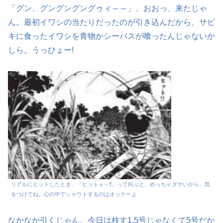
「グン、グングングングゥィ～～」、おおっ、来たじゃ
ん。最初イワシの当たりだったのが引き込んだから、サビ
キに食ったイワシを青物かシーバスが喰ったんじゃないか
しら。うっひょー!
リアルにヒットしたとき、「ヒットォ～❗」って叫ぶと、めっちゃダサいから、気
をつけてね。心の中でシャウトするのはオッケーよ
なかなか引くじゃん。今日は枝す1.5号じゃなくて5号だか