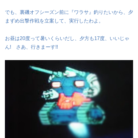
でも、裏磯オフシーズン前に『ワラサ』釣りたいから、夕
まずめ出撃作戦を立案して、実行したわよ。
お昼は20度って暑いくらいだし、夕方も17度、いいじゃ
ん! さあ、行きまーす!!