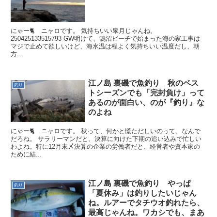
にゃー🐈️ ニャロです。 気持ちいい皐月じゃんね。
250425133515793 GW明けて、鵠沼ビーチで始まった海の家工事は
マジで止めて欲しいけど、海水温は程よく気持ちいい温度だし、朝
方...
江ノ島 裏磯で魚釣り 秋のベス
釣り
トシーズンでも「完封負け」って
あるのが面白い、のが『釣り』な
のよね
にゃー🐈️ ニャロです。 秋って、何かと慌ただしいのって、なんで
だろね。 サラリーマンだと、決算に向けた下期の追い込みで忙しい
わよね。特に12月末〆決算の企業の労働者だと、経営者や資本家の
ために結...
江ノ島 裏磯で魚釣り やっぱ
釣り
「夏休み」は釣りしたいじゃん
ね。ルアーでタチウオ釣れたら、
最高じゃんね。ワカシでも、まあ