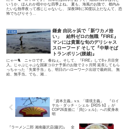
いうか、ほんわか穏やかな四季よね。 夏も、海風のお陰で、都内み
たいな熱帯夜って感じじゃないし、 深夜0時に30度以上だなんて、恐
怖でちびりそう...
鎌倉 由比ヶ浜で「新ワカメ拾
ぐるめ
い」 給料ゼロの無職『FIRE』
マンには貴重な旬のデリシャス
スローフード そして『中華そば
トランポリン(腰越)』
にゃー🐈 ニャロです。 春ねぇ。そして、『FIRE』して8ヶ月目突
入。じゃぶじゃぶな国家コロナ予算のお陰で２ヶ月間 延長してもら
っちゃった「失業手当」も、明日のハローワーク出頭で最終回。 無
給、無手当。でも、湘...
「資本主義」v.s. 「環境主義」 『ロイ
ヤル・ダッチ・シェル【RDS b】』が
COP26直後に「貝(シェル)」への変身表
明
『ラーメン二郎 湘南藤沢店(藤沢)』 全