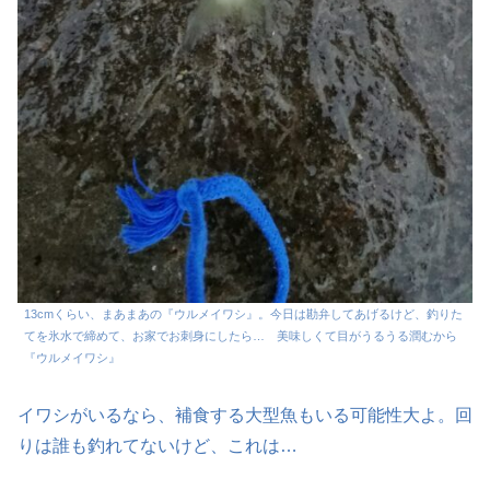
13cmくらい、まあまあの『ウルメイワシ』。今日は勘弁してあげるけど、釣りた
てを氷水で締めて、お家でお刺身にしたら… 美味しくて目がうるうる潤むから
『ウルメイワシ』
イワシがいるなら、補食する大型魚もいる可能性大よ。回
りは誰も釣れてないけど、これは…