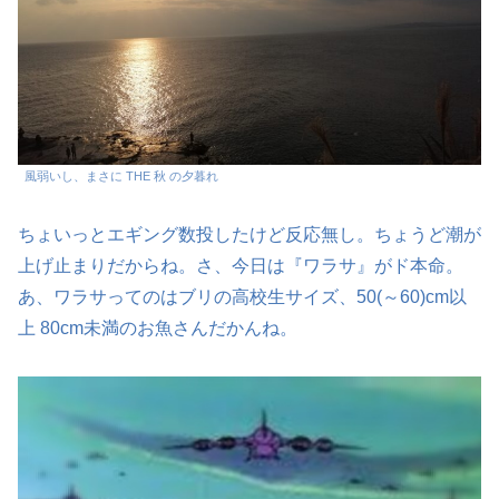
風弱いし、まさに THE 秋 の夕暮れ
ちょいっとエギング数投したけど反応無し。ちょうど潮が
上げ止まりだからね。さ、今日は『ワラサ』がド本命。
あ、ワラサってのはブリの高校生サイズ、50(～60)cm以
上 80cm未満のお魚さんだかんね。