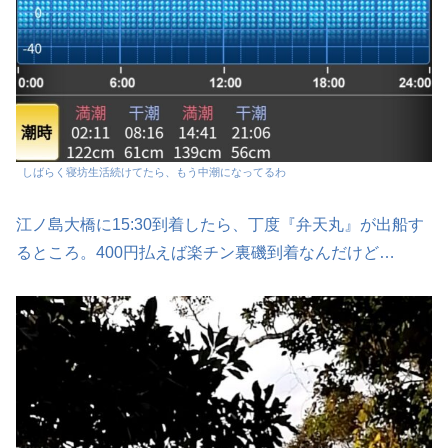
しばらく寝坊生活続けてたら、もう中潮になってるわ
江ノ島大橋に15:30到着したら、丁度『弁天丸』が出船す
るところ。400円払えば楽チン裏磯到着なんだけど…