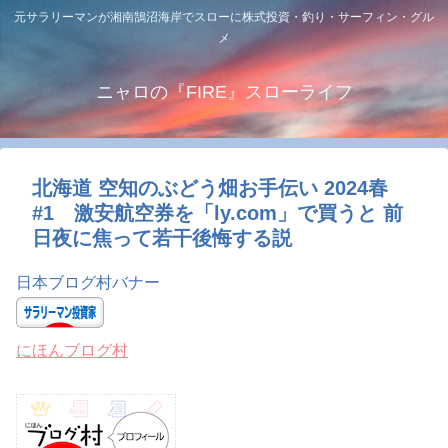
元サラリーマンが湘南鵠沼海岸でスローに株式投資・釣り・サーフィン・グル
メ
ニャロの『FIRE』スローライフ
北海道 空知のぶどう畑お手伝い 2024春
#1 激安航空券を「ly.com」で買うと 前
日夜に焦って若干後悔する説
日本ブログ村バナー
にほんブログ村