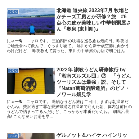
北海道 道央旅 2023年7月 牧場と
ぐるめ
かチーズ工房とか研修？旅 #6
点心の皮が美味しい中華朝粥屋さ
ん『奥泉 (東川町)』
にゃー🐈 ニャロです。 三泊四日の牧場を巡る旅も最終日。昨夜は
ご馳走食べて飲んで、ぐっすり寝て。 旭川から新千歳空港に向かう
わけだけど、 昨夜教えて貰った、東川の中華粥のお店で朝ごはん...
2022年 讃岐うどん研修旅行 by
ぐるめ
「湘南ズルズル団」② 「うどん
ツーリズムは最強」説、そして
『Natan葡萄酒醸造所』のピノ・
ノワール畑見学
にゃー🐈 ニャロです。 過酷なうどん旅は二日目、まずは朝温泉だ
かんね。贅沢過ぎて罪な愛媛県湯之谷温泉で迎えた朝、体内は前日の
うどんで詰まってるんだけど、こっからが本番だかんね。 朝風呂最
高! こんな良いお湯を早...
ゲルノット＆ハイケ ハインリッ
ぐるめ