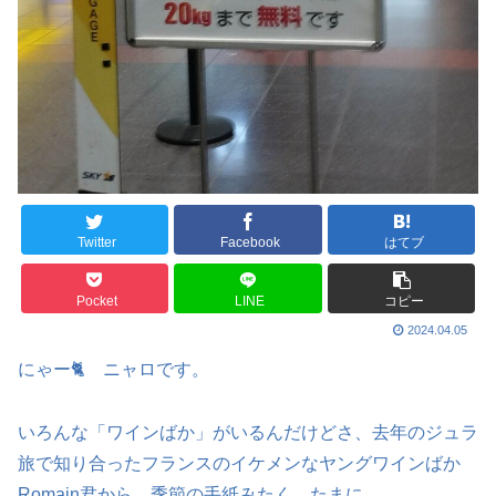
Twitter
Facebook
はてブ
Pocket
LINE
コピー
2024.04.05
にゃー🐈 ニャロです。
いろんな「ワインばか」がいるんだけどさ、去年のジュラ
旅で知り合ったフランスのイケメンなヤングワインばか
Romain君から、季節の手紙みたく、たまに