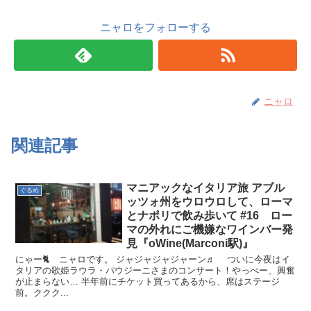
ニャロをフォローする
ニャロ
関連記事
マニアックなイタリア旅 アブル
ぐるめ
ッツォ州をウロウロして、ローマ
とナポリで飲み歩いて #16 ロー
マの外れにご機嫌なワインバー発
見『oWine(Marconi駅)』
にゃー🐈 ニャロです。 ジャジャジャジャーン♬ ついに今夜はイ
タリアの歌姫ラウラ・パウジーニさまのコンサート！やっべー、興奮
が止まらない… 半年前にチケット買ってあるから、席はステージ
前。ククク...