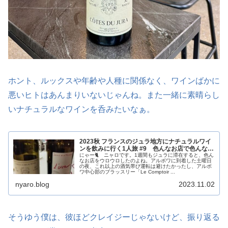
ホント、ルックスや年齢や人種に関係なく、ワインばかに
悪いヒトはあんまりいないじゃんね。また一緒に素晴らし
いナチュラルなワインを呑みたいなぁ。
2023秋 フランスのジュラ地方にナチュラルワイ
ンを飲みに行く1人旅 #9 色んなお店で色んな…
にゃー🐈 ニャロです。1週間もジュラに滞在すると、色ん
なお店をウロウロしたのよね。アルボワに到着した土曜日
の夜、これ以上の酒気帯び運転は避けたかったし、アルボ
ワ中心部のブラッスリー「Le Comptoir ...
nyaro.blog
2023.11.02
そうゆう僕は、彼ほどクレイジーじゃないけど、振り返る