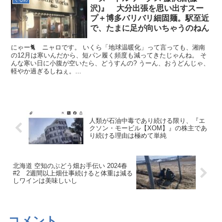
ぐるめ
沢)』 大分出張を思い出すスー
プ＋博多バリバリ細固麺。駅至近
で、たまに足が向いちゃうのねん
にゃー🐈 ニャロです。 いくら「地球温暖化」って言っても、湘南
の12月は寒いんだから、短パン履く頻度も減ってきたじゃんね。 そ
んな寒い日に小腹が空いたら、どうすんの? うーん、おうどんじゃ、
軽やか過ぎるしねぇ。...
人類が石油中毒であり続ける限り、『エ
クソン・モービル【XOM】』の株主であ
り続ける理由は極めて単純
北海道 空知のぶどう畑お手伝い 2024春
#2 2週間以上畑仕事続けると体重は減る
しワインは美味しいし
コメント