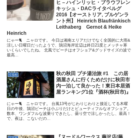
ヒ – ハインリッヒ・ブラウフレン
キッシュ・DACライタベルグ
2016【オーストリア, ブルゲンラ
ント州】 Heinrich Blaufränkisch
Leithaberg Gernot & Heike
Heinrich
にゃー🐈 ニャロです。 今日は湘南エリアだけでなく全国的に大雨&
涼しい日曜日だったようで、鵠沼海岸近辺は終日21度とメッチャ寒
いくらいでしたね。 北風でビーチはオフショア&グッドサイズの波で
最高...
秋の秋田 プチ湯治旅 #1 この居
ぐるめ
酒屋さんに行くためだけに秋田市
内一泊して良かった！東日本居酒
屋ランキング1位『酒杯(秋田市)』
にゃー🐈 ニャロです。 台風13号がじわりじわりと接近してる木曜
日の午後、鵠沼ビーチは小ぶりだけとビューティフルなオフショア。
数本、ワンダフルな波乗りできたし、曇り空で涼しかったし、最高！
で、夜は、こないだの...
『ヌードルワークス 藤沢店(藤