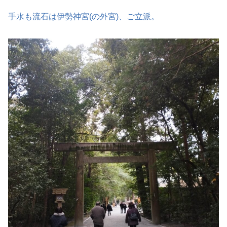
手水も流石は伊勢神宮(の外宮)、ご立派。