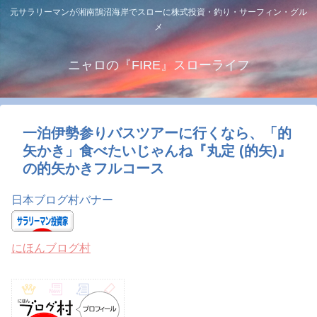
元サラリーマンが湘南鵠沼海岸でスローに株式投資・釣り・サーフィン・グル
メ
ニャロの『FIRE』スローライフ
一泊伊勢参りバスツアーに行くなら、「的
矢かき」食べたいじゃんね『丸定 (的矢)』
の的矢かきフルコース
日本ブログ村バナー
にほんブログ村