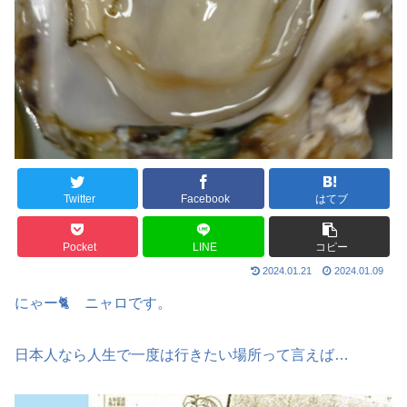
Twitter
Facebook
はてブ
Pocket
LINE
コピー
2024.01.21
2024.01.09
にゃー🐈 ニャロです。
日本人なら人生で一度は行きたい場所って言えば…