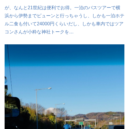
が、なんと21世紀は便利でお得。一泊のバスツアーで横
浜から伊勢までピューンと行っちゃうし、しかも一泊ホテ
ル二食も付いて24000円くらいだし、しかも車内ではツア
コンさんが小粋な神社トークを…