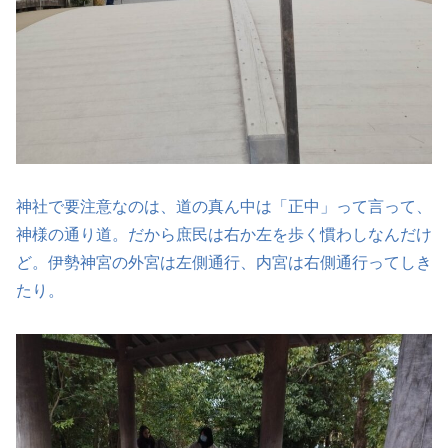
神社で要注意なのは、道の真ん中は「正中」って言って、
神様の通り道。だから庶民は右か左を歩く慣わしなんだけ
ど。伊勢神宮の外宮は左側通行、内宮は右側通行ってしき
たり。