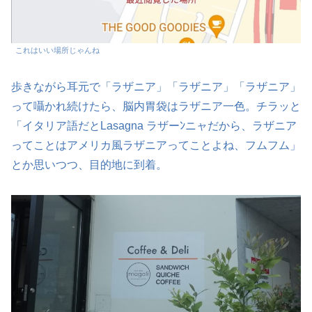
これはいい場所じゃんね
歩きながら耳元で「ラザニア」「ラザニア」「ラザニア」
って囁かれ続けたら、脳内胃袋はラザニア一色。チラッと
「イタリア語だとLasagna ラザーﾝニャだから、ラザニア
ってことはアメリカ風ラザニアってことよね、フムフム」
とか思いつつ、目的地に到着。