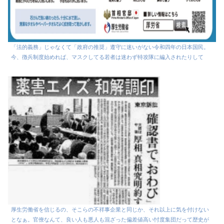
「法的義務」じゃなくて「政府の推奨」遵守に迷いがない令和四年の日本国民。
今、徴兵制度始めれば、マスクしてる若者は迷わず特攻隊に編入されたりして
厚生労働省を信じるの、そこらの不祥事企業と同じか、それ以上に気を付けない
となぁ。官僚なんて、良い人も悪人も混ざった偏差値高い忖度集団だって歴史が