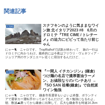
関連記事
スナフキンのように気ままなワイ
ぐるめ
ン旅 北イタリア2023 #8 6月の
ドロミテ『TRE CIME / トレチー
メ』の迫力にビビって当たり前じ
ゃん
にゃー🐈 ニャロです。 Tropfltalhofで試飲が終わって、 旅の一行は
ドロミテに向かうわけ。最終的には今夜はフリウリ・ヴェネツィア・
ジュリア州のサンダニエーレ近くに宿泊するんだけど、 ...
『一閑人 イチカンジン』(鎌倉)
ぐるめ
つけ麺の名店で濃厚醤油ラーメ
ン、お値段なりのパンチあり →
『SO SAN 祖餐(鎌倉)』で自然派
ワイン勉強
にゃー🐈 ニャロです。 鎌倉市長選挙もいよいよ終盤、ボランティ
アで選挙カー運転手やってみてるんだけど、色々勉強になるわよ。
朝、数波🌊乗ってから鎌倉に出陣して、広大な鎌倉市を時速14.2km