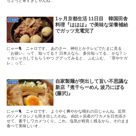
ちょっと寒すぎじゃんね...
1ヶ月京都生活 11日目 韓国田舎
ぐるめ
料理『ははは』で美味な栄養補給
でガッツ充電完了
にゃー🐈 ニャロです。 あのさー、神社とかテレビでたまに見る
「お祓い」って、知ってる？ 日本人なら、多分知ってる… かな? シ
ャカシャカしてもらうやつ ググってみると、 ふむふむ、「罪やケガ
レ」って...
自家製麺が突出して旨い不思議な
ぐるめ
新店『煮干らーめん 波乃にぼる
(藤沢)』
にゃー🐈 ニャロです。 ようやく爽やかな晴れの日じゃんね。近所
のソメイヨシノも咲き出したわね。 由比ヶ浜産のワカメを日光浴さ
せて、素干しワカメつくり。これ、塩気が程良く残るから、そのまま
食べて美味しいオ...