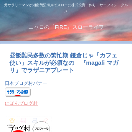
元サラリーマンが湘南鵠沼海岸でスローに株式投資・釣り・サーフィン・グル
メ
ニャロの『FIRE』スローライフ
昼飯難民多数の繁忙期 鎌倉じゃ「カフェ
使い」スキルが必須なの 『magali マガ
リ』でラザニアプレート
日本ブログ村バナー
にほんブログ村