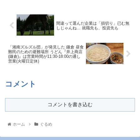
間違って選んだ企業は「損切り」已む無
しじゃんね… 就職先も、投資先も
「湘南ズルズル団」が発見した 鎌倉 昼食
難民のための避難場所 うどん『井上商店
(鎌倉)』は営業時間が11:30-18:00の通し
営業(火曜日定休)
コメント
コメントを書き込む
ホーム
ぐるめ