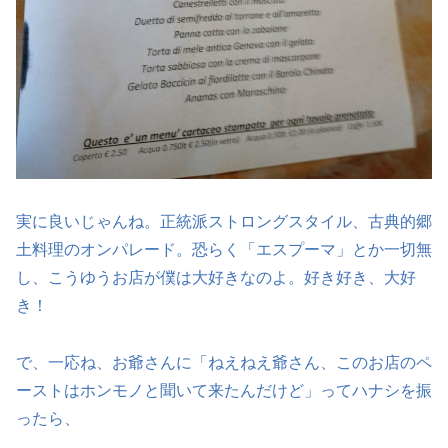
実に良いじゃんね。正統派ストロングスタイル、古典的郷
土料理のオンパレード。恐らく「エスプーマ」とか一切無
し、こうゆうお店が僕は大好きなのよ。好き好き、大好
き！
で、一応ね、お爺さんに「ねえねえ爺さん、このお店のペ
ーストはホンモノと聞いて来たんだけど」ってハナシを振
ったら、