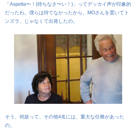
「Aspetta〜！(待ちなさ〜い！)」ってデッカイ声が印象的
だったわ。僕らは待てなかったから。MOさんを置いてト
ンズラ、じゃなくて出発したの。
そう、何故って、その他4名には、重大な任務があった
の。