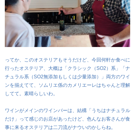
ってか、このオステリアもそうだけど、今回何軒か食べに
行ったオステリア、大概は「クラシック（SO2）系」「ナ
チュラル系（SO2無添加もしくは少量添加）」両方のワイ
ンを揃えてて、ソムリエ係のカメリエーレはちゃんと理解
してて。素晴らしいわ。
ワインがメインのワインバーは、結構「うちはナチュラル
だけ」って感じのお店があったけど、色んなお客さんが食
事に来るオステリアは二刀流がナウいのかしらね。