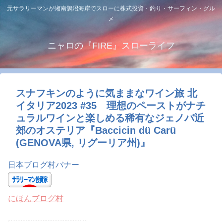
元サラリーマンが湘南鵠沼海岸でスローに株式投資・釣り・サーフィン・グル
メ
ニャロの『FIRE』スローライフ
スナフキンのように気ままなワイン旅 北
イタリア2023 #35 理想のペーストがナチ
ュラルワインと楽しめる稀有なジェノバ近
郊のオステリア『Baccicin dü Carü
(GENOVA県, リグーリア州)』
日本ブログ村バナー
にほんブログ村