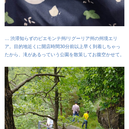
… 渋滞知らずのピエモンテ州/リグーリア州の州境エリ
ア。目的地近くに開店時間30分前以上早く到着しちゃっ
たから、滝があるっていう公園を散策してお腹空かせて。