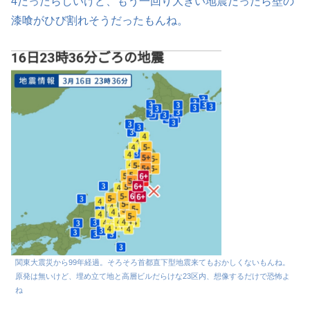
4だったらしいけど、もう一回り大きい地震だったら壁の
漆喰がひび割れそうだったもんね。
関東大震災から99年経過。そろそろ首都直下型地震来てもおかしくないもんね。
原発は無いけど、埋め立て地と高層ビルだらけな23区内、想像するだけで恐怖よ
ね