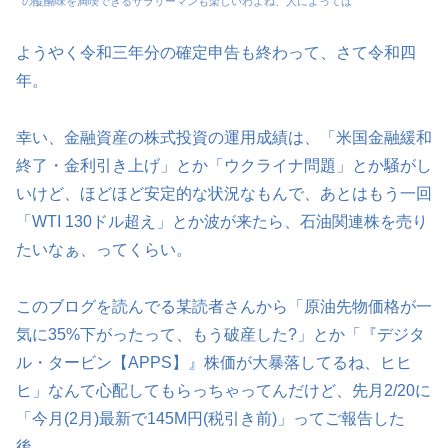
の醍醐味を満喫できるサラリーマンも楽しいわよね、人によっては
ようやく令和三年分の確定申告も終わって、さて令和四
年。
幸い、金融資産の株式投資の運用成績は、「米国金融緩和
終了・金利引き上げ」とか「ウクライナ問題」とか騒がし
いけど、ほどほど安定的な状況なもんで、あとはもう一回
「WTI 130ドル超え」とか波が来たら、石油関連株を売り
たいなぁ、ってくらい。
このブログを読んでる某読者さんから「原油先物価格が一
気に35%下がったって、もう破産した?」とか「『デジタ
ル・タービン【APPS】』株価が大暴落してるね、ヒヒ
ヒ」なんて心配してもらっちゃってんだけど、先月2/20に
「今月(2月)最新で145M円(税引き前)」ってご報告した
後、