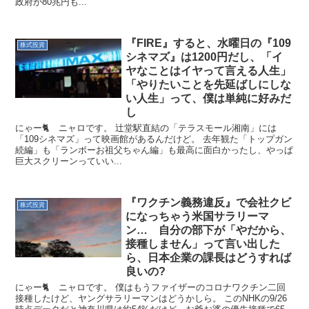
政府が80兆円も...
『FIRE』すると、水曜日の『109
株式投資
シネマズ』は1200円だし、「イ
ヤなことはイヤって言える人生」
「やりたいことを先延ばしにしな
い人生」って、僕は単純に好みだ
し
にゃー🐈 ニャロです。 辻堂駅直結の「テラスモール湘南」には
「109シネマズ」って映画館があるんだけど。 去年観た「トップガン
続編」も「ランボーお祖父ちゃん編」も最高に面白かったし、やっぱ
巨大スクリーンっていい...
『ワクチン義務違反』で会社クビ
株式投資
になっちゃう米国サラリーマ
ン… 自分の部下が「やだから、
接種しません」って言い出した
ら、日本企業の課長はどうすれば
良いの?
にゃー🐈 ニャロです。 僕はもうファイザーのコロナワクチン二回
接種したけど、ヤングサラリーマンはどうかしら。 このNHKの9/26