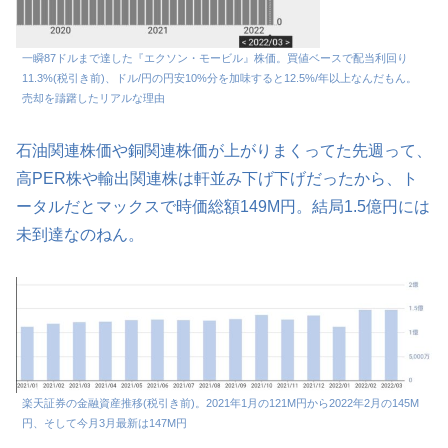
一瞬87ドルまで達した『エクソン・モービル』株価。買値ベースで配当利回り
11.3%(税引き前)、ドル/円の円安10%分を加味すると12.5%/年以上なんだもん。
売却を躊躇したリアルな理由
石油関連株価や銅関連株価が上がりまくってた先週って、
高PER株や輸出関連株は軒並み下げ下げだったから、ト
ータルだとマックスで時価総額149M円。結局1.5億円には
未到達なのねん。
楽天証券の金融資産推移(税引き前)。2021年1月の121M円から2022年2月の145M
円、そして今月3月最新は147M円