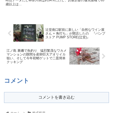
時点データだと神奈川県は約54%だけど、お爺お婆の優先接種で65
歳以上は...
辻堂南口駅前に新しい「自然なワイン屋
さん + 角打ち」が開店したの 『パンプ
ストア PUMP STORE(辻堂)』
江ノ島 裏磯で魚釣り 猛烈繁茂なワカメ
マンションの隙間を産卵巨大アオリイカ
狙い、そして今年初蛸ゲットで二皿簡単
クッキング
コメント
コメントを書き込む
ホーム
株式投資