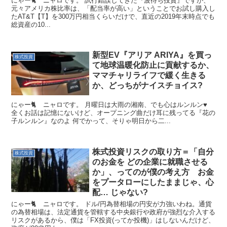
にゃー🐈 ニャロです。 試行錯誤してきた『波待ち投資』ですが、
元々アメリカ株比率は、「配当率が高い」ということでお試し購入し
たAT&T【T】を300万円相当くらいだけで、直近の2019年末時点でも
総資産の10...
新型EV『アリア ARIYA』を買っ
株式投資
て地球温暖化防止に貢献するか、
ママチャリライフで緩く生きる
か、どっちがナイスチョイス?
にゃー🐈 ニャロです。 月曜日は大雨の湘南、でも心はルンルン♥️
全くお話は記憶にないけど、オープニング曲だけ耳に残ってる『花の
子ルンルン』なのよ 何でかって、そりゃ明日から二...
株式投資リスクの取り方＝「自分
株式投資
のお金を どの企業に就職させる
か」、ってのが僕の考え方 お金
をプータローにしたままじゃ、心
配… じゃない?
にゃー🐈 ニャロです。 ドル/円為替相場の円安が力強いわね。通貨
の為替相場は、法定通貨を管轄する中央銀行や政府が強烈な介入する
リスクがあるから、僕は「FX投資(ってか投機)」はしないんだけど、