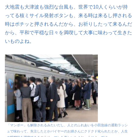
大地震も大津波も強烈な台風も、世界で10人くらいが持
ってる核ミサイル発射ボタンも、来る時は来るし押される
時はポチッと押されるんだから、お祈りしたって来るんだ
から、平和で平穏な日々を満喫して大事に味わって生きた
いものよね。
「マンボー」も解除されるみたいだし、人とのふれあいを小田急線の通勤ラッシ
ュで味わって、失注したとかバイヤーのお姉さんにクドクド叱られたとか、人生