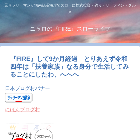
元サラリーマンが湘南鵠沼海岸でスローに株式投資・釣り・サーフィン・グル
メ
ニャロの『FIRE』スローライフ
『FIRE』して9か月経過 とりあえず令和
四年は「扶養家族」なる身分で生活してみ
ることにしたわ、へへへ
日本ブログ村バナー
にほんブログ村