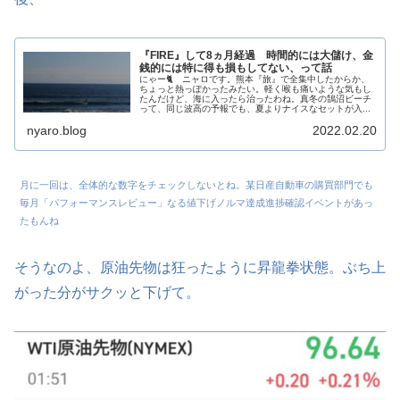
『FIRE』して8ヵ月経過 時間的には大儲け、金
銭的には特に得も損もしてない、って話
にゃー🐈 ニャロです。熊本『旅』で全集中したからか、
ちょっと熱っぽかったみたい。軽く喉も痛いような気もし
たんだけど、海に入ったら治ったわね。真冬の鵠沼ビーチ
って、同じ波高の予報でも、夏よりナイスなセットが入...
nyaro.blog
2022.02.20
月に一回は、全体的な数字をチェックしないとね。某日産自動車の購買部門でも
毎月「パフォーマンスレビュー」なる値下げノルマ達成進捗確認イベントがあっ
たもんね
そうなのよ、原油先物は狂ったように昇龍拳状態。ぶち上
がった分がサクッと下げて。