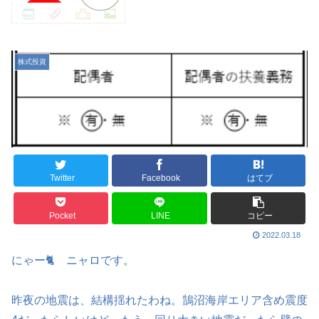
株式投資
Twitter
Facebook
はてブ
Pocket
LINE
コピー
2022.03.18
にゃー🐈 ニャロです。
昨夜の地震は、結構揺れたわね。鵠沼海岸エリア含め震度