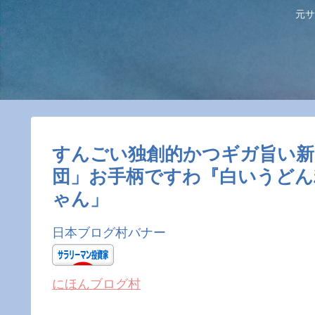
元サ
すんごい独創的かつギガ旨い新
団」お手柄ですわ『白いうどん
ゃん」
日本ブログ村バナー
にほんブログ村