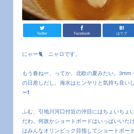
Twitter
Facebook
はてブ
にゃー🐈 ニャロです。
もう春ねー、ってか、北欧の夏みたい。3mm
の日差しだし、海水はヒンヤリと気持ち良い
ー❗
ふむ、引地川河口付近の沖目にはちょいちょ
だわ。何故かショートボードはいっぱいいた
はみんなオリンピック目指してショートボード