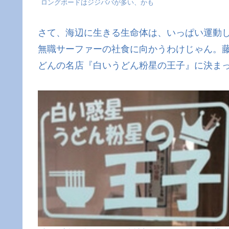
ロングボードはジジババが多い、かも
さて、海辺に生きる生命体は、いっぱい運動
無職サーファーの社食に向かうわけじゃん。藤沢
どんの名店『白いうどん粉星の王子』に決ま