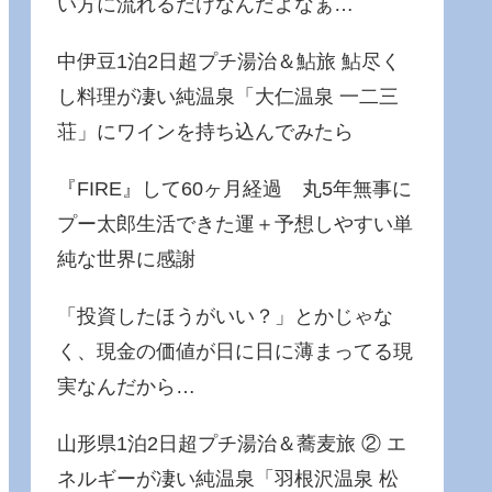
い方に流れるだけなんだよなぁ…
中伊豆1泊2日超プチ湯治＆鮎旅 鮎尽く
し料理が凄い純温泉「大仁温泉 一二三
荘」にワインを持ち込んでみたら
『FIRE』して60ヶ月経過 丸5年無事に
プー太郎生活できた運＋予想しやすい単
純な世界に感謝
「投資したほうがいい？」とかじゃな
く、現金の価値が日に日に薄まってる現
実なんだから…
山形県1泊2日超プチ湯治＆蕎麦旅 ② エ
ネルギーが凄い純温泉「羽根沢温泉 松