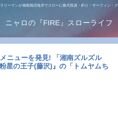
ラリーマンが湘南鵠沼海岸でスローに株式投資・釣り・サーフィン・グ
ニャロの『FIRE』スローライフ
メニューを発見! 「湘南ズルズル
粉星の王子(藤沢)』の「トムヤムち