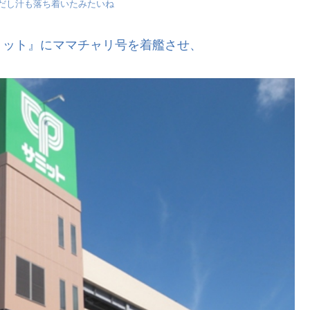
だし汁も落ち着いたみたいね
ミット』にママチャリ号を着艦させ、