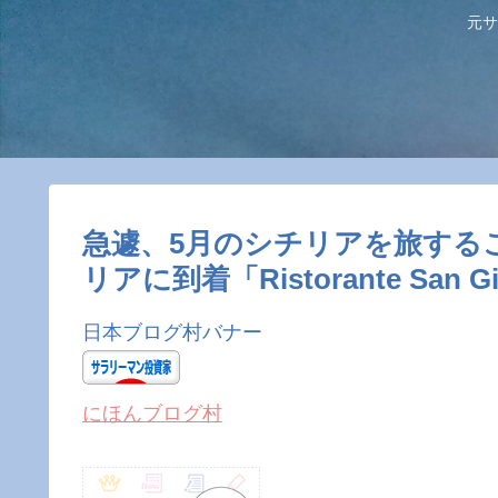
元サ
急遽、5月のシチリアを旅するこ
リアに到着「Ristorante San Gior
日本ブログ村バナー
にほんブログ村