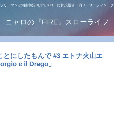
ラリーマンが湘南鵠沼海岸でスローに株式投資・釣り・サーフィン・グ
ニャロの『FIRE』スローライフ
とにしたもんで #3 エトナ火山エ
gio e il Drago」