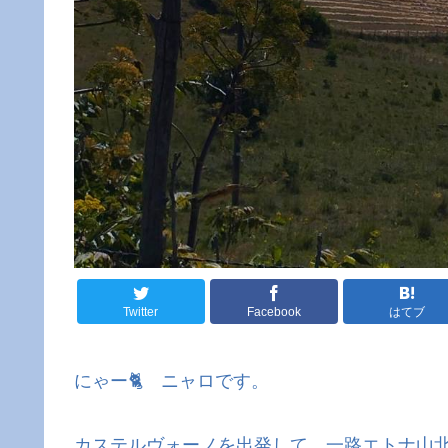
Twitter
Facebook
はてブ
にゃー🐈 ニャロです。
カステルヴォーノを出発して、一路エトナ山