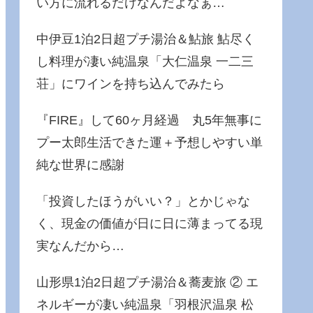
い方に流れるだけなんだよなぁ…
中伊豆1泊2日超プチ湯治＆鮎旅 鮎尽く
し料理が凄い純温泉「大仁温泉 一二三
荘」にワインを持ち込んでみたら
『FIRE』して60ヶ月経過 丸5年無事に
プー太郎生活できた運＋予想しやすい単
純な世界に感謝
「投資したほうがいい？」とかじゃな
く、現金の価値が日に日に薄まってる現
実なんだから…
山形県1泊2日超プチ湯治＆蕎麦旅 ② エ
ネルギーが凄い純温泉「羽根沢温泉 松