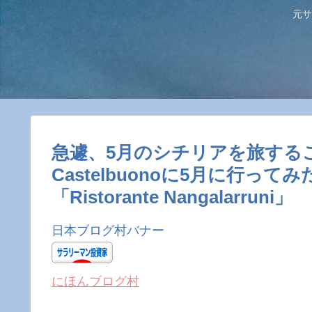
元サ
急遽、5月のシチリアを旅するこ
Castelbuonoに5月に行っ
「Ristorante Nangalarruni」
日本ブログ村バナー
にほんブログ村