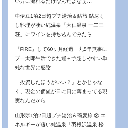
い方に流れるだけなんだよなぁ…
中伊豆1泊2日超プチ湯治＆鮎旅 鮎尽く
し料理が凄い純温泉「大仁温泉 一二三
荘」にワインを持ち込んでみたら
『FIRE』して60ヶ月経過 丸5年無事に
プー太郎生活できた運＋予想しやすい単
純な世界に感謝
「投資したほうがいい？」とかじゃな
く、現金の価値が日に日に薄まってる現
実なんだから…
山形県1泊2日超プチ湯治＆蕎麦旅 ② エ
ネルギーが凄い純温泉「羽根沢温泉 松