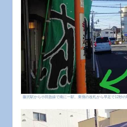
藤沢駅から小田急線で南に一駅、東側の改札から早足で12秒の