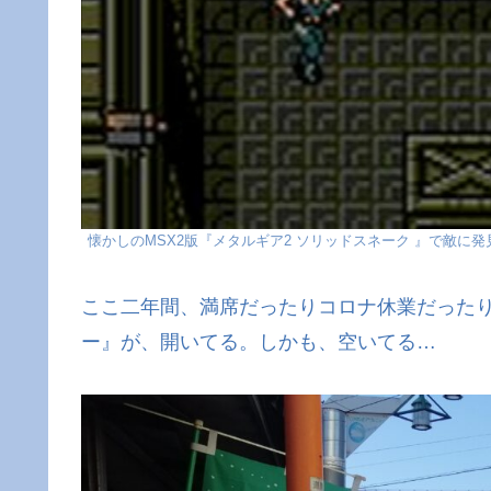
懐かしのMSX2版『メタルギア2 ソリッドスネーク 』で敵に
ここ二年間、満席だったりコロナ休業だった
ー』が、開いてる。しかも、空いてる…