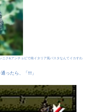
ンニク&アンチョビで南イタリア風パスタなんてイカすわ
ったら、「!!!」