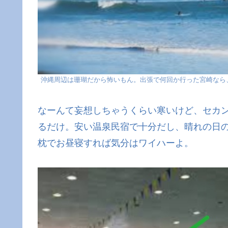
沖縄周辺は珊瑚だから怖いもん。出張で何回か行った宮崎なら
なーんて妄想しちゃうくらい寒いけど、セカ
るだけ。安い温泉民宿で十分だし、晴れの日
枕でお昼寝すれば気分はワイハーよ。