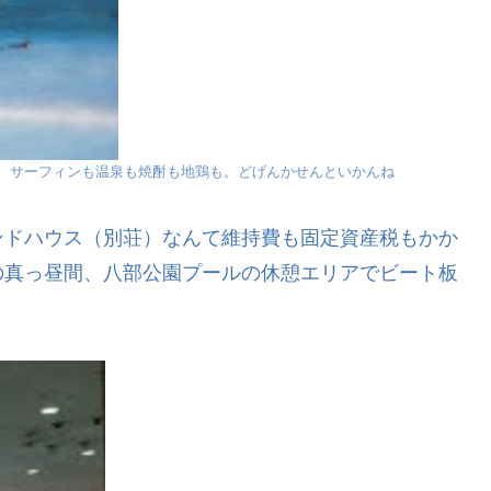
、サーフィンも温泉も焼酎も地鶏も。どげんかせんといかんね
ンドハウス（別荘）なんて維持費も固定資産税もかか
の真っ昼間、八部公園プールの休憩エリアでビート板