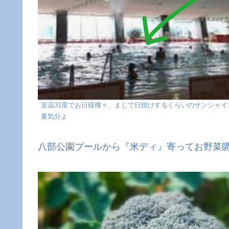
室温31度でお日様燦々、まじで日焼けするくらいのサンシャイ
夏気分よ
八部公園プールから『米ディ』寄ってお野菜