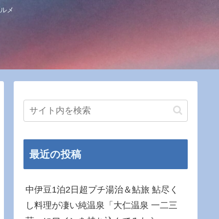
ルメ
最近の投稿
中伊豆1泊2日超プチ湯治＆鮎旅 鮎尽く
し料理が凄い純温泉「大仁温泉 一二三