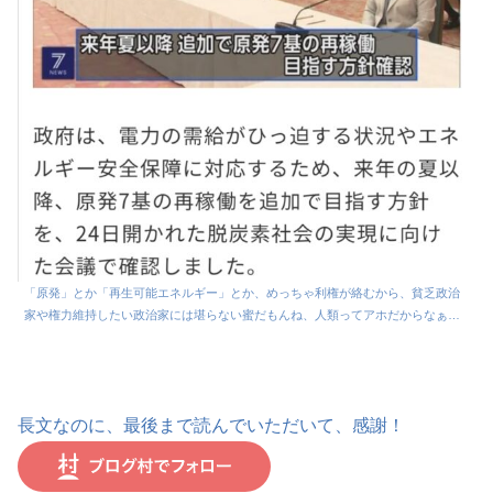
「原発」とか「再生可能エネルギー」とか、めっちゃ利権が絡むから、貧乏政治
家や権力維持したい政治家には堪らない蜜だもんね、人類ってアホだからなぁ…
長文なのに、最後まで読んでいただいて、感謝！