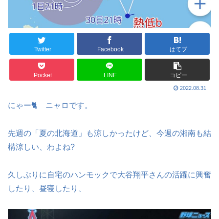
Twitter
Facebook
はてブ
Pocket
LINE
コピー
2022.08.31
にゃー🐈️ ニャロです。
先週の「夏の北海道」も涼しかったけど、今週の湘南も結
構涼しい、わよね?
久しぶりに自宅のハンモックで大谷翔平さんの活躍に興奮
したり、昼寝したり、