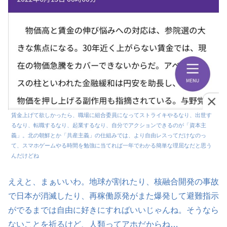
賃金上げて欲しかったら、職場に組合委員になってストライキやるなり、出世す
るなり、転職するなり、起業するなり、自分でアクションできるのが「資本主
義」。北の朝鮮とか「共産主義」の仕組みでは、より自由レスってだけなのっ
て、スマホゲームやる時間を勉強に当てれば一年でわかる簡単な理屈なだと思う
んだけどね
ええと、まぁいいわ。地球が割れたり、核融合開発の事故
で日本が消滅したり、再稼働原発がまた爆発して避難指示
がでるまでは自由に好きにすればいいじゃんね。そうなら
ないことを祈るけど、人類ってアホだからね…