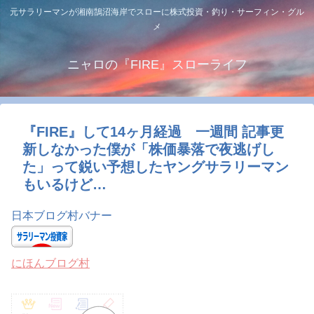
元サラリーマンが湘南鵠沼海岸でスローに株式投資・釣り・サーフィン・グル
メ
ニャロの『FIRE』スローライフ
『FIRE』して14ヶ月経過 一週間 記事更
新しなかった僕が「株価暴落で夜逃げし
た」って鋭い予想したヤングサラリーマン
もいるけど…
日本ブログ村バナー
にほんブログ村