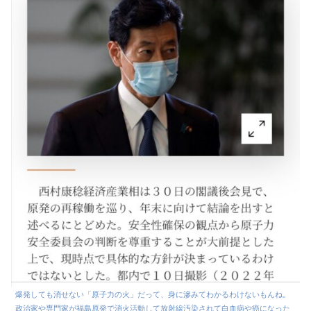
爆発しても消せない「原子力の火」だって、身に滲みてわかるわけないもんね。
政治家や専門家が福島原発で消火活動して放射線汚染されて白血病や癌になった