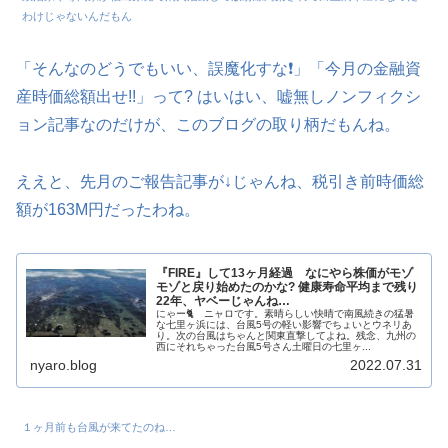
わけじゃないんだもん
「そんなのどうでもいい、誤魔化すな❗」「今月の金融資
産時価総額出せ!!」って? はいはい、嘘無しノンフィクシ
ョン記事なのだけが、このブログの取り柄だもんね。
ええと、先月のご報告記事が↓じゃんね、税引き前時価総
額が163M円だったわね。
『FIRE』して13ヶ月経過 なにやら株価がモゾ
モゾと戻り始めたのかな? 健康寿命平均まで残り
22年、ヤベーじゃんね…
にゃー🐈 ニャロです。素晴らしい快晴で南風続きの猛暑
な七里ヶ浜には、台風5号の軽い影響でちょいとウネリあ
り。次の台風はちゃんと関東直撃してよね。残念、九州の
西にそれちゃった台風5号さん土曜日の七里ヶ...
nyaro.blog
2022.07.31
１ヶ月前も台風が来てたのね…