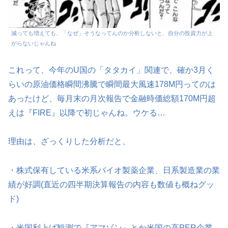
減っても増えても、「なぜ」そうなってんのか分析しないと、自分の投資力が上
がらないじゃんね
これって、今年のU国の「タタカイ」関連で、確か3月く
らいの原油価格瞬間沸騰で瞬間最大風速178M円ってのは
あったけど、毎月末の月次報告で金融時価総額170M円超
えは『FIRE』以降で初じゃんね。ウケる…
理由は、ざっくりした分析だと、
・株式保有している米系バイオ製薬企業、日系製造業の業
績が好調(直近の四半期決算報告の内容も数値も概ねグッ
ド)
・米国利上げ観測で『アマゾン』とか米国の高PER企業