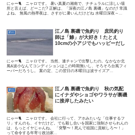
にゃー🐈 ニャロです。 暑い真夏の湘南で、ナチュラルに涼しい場
所と言えば、どーこだ? 正解は、「深夜の江ノ島 裏磯」なのだ! 常識
よね。 無風の熱帯夜は、さすがに暑いんだけどね 水曜日深夜～...
江ノ島 裏磯で魚釣り 庶民釣り
釣り
師は「鯵」が大好き！たとえ
10cmの小アジでもハッピーだし
にゃー🐈 ニャロです。 当然、連チャンで出撃したの。なかなか北
風&波小なんてコンディションはこの時期無いし、そろそろ台風フィ
ーバーだろうし。 案の定、この翌日の木曜日は波サイズア...
江ノ島 裏磯で魚釣り 秋の気配
釣り
にイナダやショゴやワラサが裏磯
に接岸したみたい
にゃー🐈 ニャロです。 会社に行って、アホみたいな「仕事するフ
リ」すんのも、イヤだけど。でも殺し合いを国家に強制させられんの
は、もっとイヤじゃんね。 「突撃〜！死んで祖国に貢献しろ〜！」
って命令する年寄り政治家...