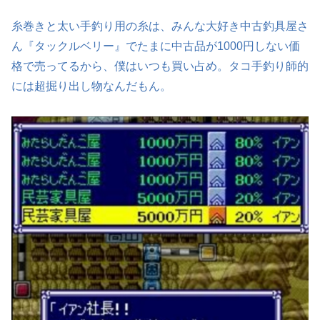
糸巻きと太い手釣り用の糸は、みんな大好き中古釣具屋さ
ん『タックルベリー』でたまに中古品が1000円しない価
格で売ってるから、僕はいつも買い占め。タコ手釣り師的
には超掘り出し物なんだもん。