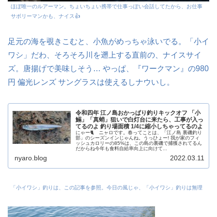
ほぼ唯一のルアーマン。ちょいちょい携帯で仕事っぽい会話してたから、お仕事
サボリーマンかも、ナイス👍
足元の海を覗きこむと、小魚がめっちゃ泳いでる。「小イ
ワシ」だわ、そろそろ川を遡上する直前の、ナイスサイ
ズ。唐揚げで美味しそう… やっぱ、『ワークマン』の980
円 偏光レンズ サングラスは使えるしナウいし。
令和四年 江ノ島おかっぱり釣りキックオフ 「小
鰯」「真蛸」狙いで白灯台に来たら、工事が入っ
てるのよ 釣り場面積 1/4に縮小しちゃってるのよ
にゃー🐈 ニャロです。春ってことは、「江ノ島 裏磯釣り
部」のシーズンインじゃんね。うっひょー! 我が家のフィ
ッシュカロリーの85%は、この島の裏磯で捕獲されてるん
だからね今年も食料自給率向上に向けて...
nyaro.blog
2022.03.11
「小イワシ」釣りは、この記事を参照。今日の風じゃ、「小イワシ」釣りは無理