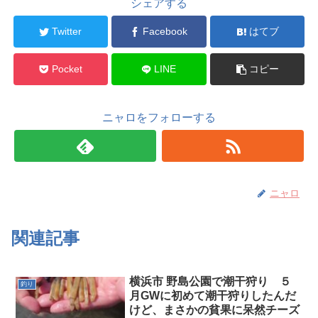
シェアする
Twitter
Facebook
はてブ
Pocket
LINE
コピー
ニャロをフォローする
ニャロ
関連記事
横浜市 野島公園で潮干狩り ５
釣り
月GWに初めて潮干狩りしたんだ
けど、まさかの貧果に呆然チーズ