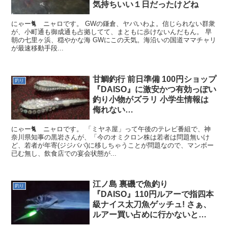
気持ちいい１日だったけどね
にゃー🐈 ニャロです。 GWの鎌倉、ヤバいわよ。信じられない群衆
が、小町通も御成通も占拠してて、まともに歩けないんだもん。 早
朝の七里ヶ浜、穏やかな海 GWにこの天気。海沿いの国道ママチャリ
が最速移動手段...
甘鯛釣行 前日準備 100円ショップ
釣り
『DAISO』に激安かつ有効っぽい
釣り小物がズラリ 小学生情報は
侮れない…
にゃー🐈 ニャロです。 「ミヤネ屋」って午後のテレビ番組で、神
奈川県知事の黒岩さんが、「今のオミクロン株は若者は問題無いけ
ど、若者が年寄(ジジババ)に移しちゃうことが問題なので、マンボー
已む無し、飲食店での宴会状態が...
江ノ島 裏磯で魚釣り
釣り
『DAISO』110円ルアーで指四本
級ナイス太刀魚ゲッチュ! さぁ、
ルアー買い占めに行かないと…