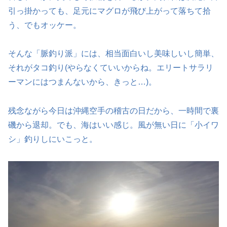
引っ掛かっても、足元にマグロが飛び上がって落ちて拾
う、でもオッケー。
そんな「脈釣り派」には、相当面白いし美味しいし簡単、
それがタコ釣り(やらなくていいからね。エリートサラリ
ーマンにはつまんないから、きっと…)。
残念ながら今日は沖縄空手の稽古の日だから、一時間で裏
磯から退却。でも、海はいい感じ。風が無い日に「小イワ
シ」釣りしにいこっと。