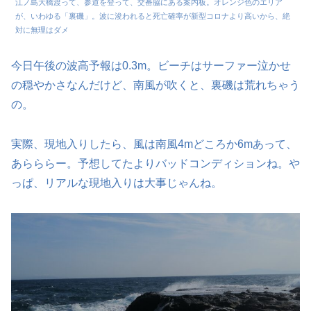
江ノ島大橋渡って、参道を登って、交番脇にある案内板。オレンジ色のエリア
が、いわゆる「裏磯」。波に浚われると死亡確率が新型コロナより高いから、絶
対に無理はダメ
今日午後の波高予報は0.3m。ビーチはサーファー泣かせ
の穏やかさなんだけど、南風が吹くと、裏磯は荒れちゃう
の。
実際、現地入りしたら、風は南風4mどころか6mあって、
あらららー。予想してたよりバッドコンディションね。や
っぱ、リアルな現地入りは大事じゃんね。