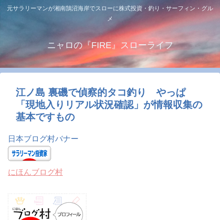
元サラリーマンが湘南鵠沼海岸でスローに株式投資・釣り・サーフィン・グル
メ
ニャロの『FIRE』スローライフ
江ノ島 裏磯で偵察的タコ釣り やっぱ
「現地入りリアル状況確認」が情報収集の
基本ですもの
日本ブログ村バナー
にほんブログ村