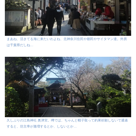
まあね、活きてる海に来たいわよね、北神奈川住民や都民やサイタマン達。外房
は千葉県だしね…
久しぶりの江島神社 奥津宮。噂では、ちゃんと帽子取って釣果祈願しないで通過
すると、坊主率が激増するとか、しないとか…