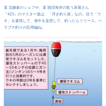
某 北鎌倉のシェフや、某 鵠沼海岸の歌う床屋さん
『423』のマスター達は、「浮き釣り派」なの。目で「ウ
キ」を凝視して、海中を妄想して、釣ったらリリース。ヘ
ラブナ釣りの応用編ね。