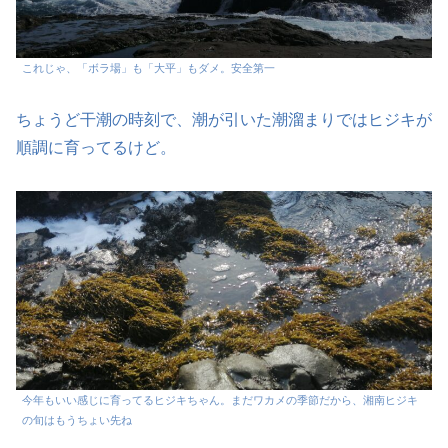
これじゃ、「ボラ場」も「大平」もダメ。安全第一
ちょうど干潮の時刻で、潮が引いた潮溜まりではヒジキが
順調に育ってるけど。
今年もいい感じに育ってるヒジキちゃん。まだワカメの季節だから、湘南ヒジキ
の旬はもうちょい先ね