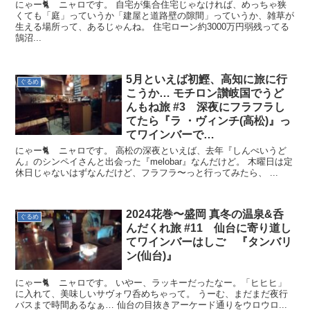
にゃー🐈️ ニャロです。 自宅が集合住宅じゃなければ、めっちゃ狭
くても「庭」っていうか「建屋と道路壁の隙間」っていうか、雑草が
生える場所って、あるじゃんね。 住宅ローン約3000万円弱残ってる
鵠沼...
5月といえば初鰹、高知に旅に行
ぐるめ
こうか… モチロン讃岐国でうど
んもね旅 #3 深夜にフラフラし
てたら『ラ ・ヴィンチ(高松)』っ
てワインバーで…
にゃー🐈 ニャロです。 高松の深夜といえば、去年『しんぺいうど
ん』のシンペイさんと出会った『melobar』なんだけど。 木曜日は定
休日じゃないはずなんだけど、フラフラ〜っと行ってみたら、 ...
2024花巻〜盛岡 真冬の温泉&呑
ぐるめ
んだくれ旅 #11 仙台に寄り道し
てワインバーはしご 『タンバリ
ン(仙台)』
にゃー🐈 ニャロです。 いやー、ラッキーだったなー。「ヒヒヒ」
に入れて、美味しいサヴォワ呑めちゃって。 うーむ、まだまだ夜行
バスまで時間あるなぁ… 仙台の目抜きアーケード通りをウロウロ...