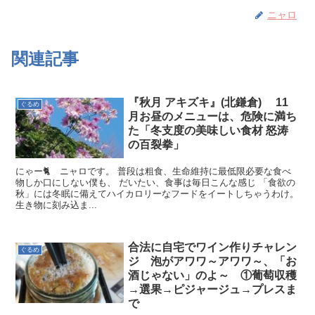
ニャロ
関連記事
『秋月 アキズキ』(北鎌倉) 11
ぐるめ
月お昼のメニューは、危険に満ち
た「冬支度の美味しい食材 怒涛
の百裂拳」
にゃー🐈 ニャロです。 普段は粗食、生命維持に最低限必要な食べ
物しか口にしない僕も、 だいたい、食事は毎日こんな感じ 「食欲の
秋」には冬眠に備えてハイカロリーなフードをイートしちゃうわけ。
生き物に刻み込ま...
合法に自宅でワイン作りチャレン
ぐるめ
ジ 泡がアワワ～アワワ～、「お
酒じゃない」のよ～ ①葡萄収穫
→選果→ピジャージュ→プレスま
で