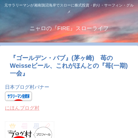
元サラリーマンが湘南鵠沼海岸でスローに株式投資・釣り・サーフィン・グル
メ
ニャロの『FIRE』スローライフ
『ゴールデン・バブ』(茅ヶ崎) 苺の
Weisseビール、これがほんとの『苺(一期)
一会』
日本ブログ村バナー
にほんブログ村