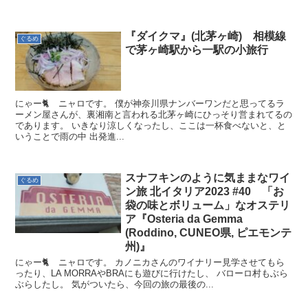
『ダイクマ』(北茅ヶ崎) 相模線
ぐるめ
で茅ヶ崎駅から一駅の小旅行
にゃー🐈 ニャロです。 僕が神奈川県ナンバーワンだと思ってるラ
ーメン屋さんが、裏湘南と言われる北茅ヶ崎にひっそり営まれてるの
であります。 いきなり涼しくなったし、ここは一杯食べないと、と
いうことで雨の中 出発進...
スナフキンのように気ままなワイ
ぐるめ
ン旅 北イタリア2023 #40 「お
袋の味とボリューム」なオステリ
ア『Osteria da Gemma
(Roddino, CUNEO県, ピエモンテ
州)』
にゃー🐈 ニャロです。 カノニカさんのワイナリー見学させてもら
ったり、LA MORRAやBRAにも遊びに行けたし、 バローロ村もぶら
ぶらしたし。 気がついたら、今回の旅の最後の...