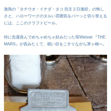
激熱の「タチウオ・イナダ・タコ 坊主２日連続」の悔し
さと、ハローワークのタルい雰囲気をパーッと切り替える
には、ここのクラフトビール。
特に先週呑んでめちゃめちゃ好みだった苺Weisse 『THE
MARS』が呑みたくて、眠い目をこすりながら茅ヶ崎へ。