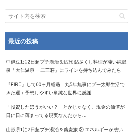
最近の投稿
中伊豆1泊2日超プチ湯治＆鮎旅 鮎尽くし料理が凄い純温
泉「大仁温泉 一二三荘」にワインを持ち込んでみたら
『FIRE』して60ヶ月経過 丸5年無事にプー太郎生活で
きた運＋予想しやすい単純な世界に感謝
「投資したほうがいい？」とかじゃなく、現金の価値が
日に日に薄まってる現実なんだから…
山形県1泊2日超プチ湯治＆蕎麦旅 ② エネルギーが凄い