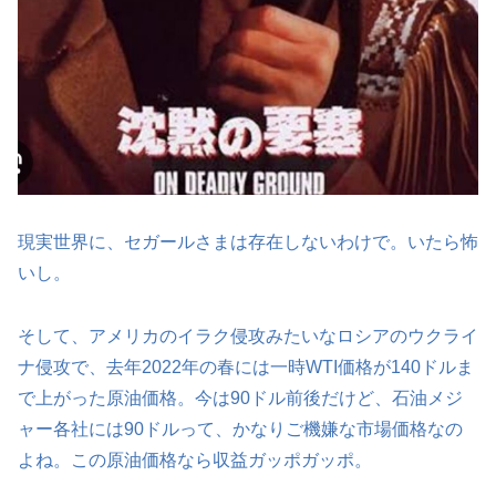
現実世界に、セガールさまは存在しないわけで。いたら怖
いし。
そして、アメリカのイラク侵攻みたいなロシアのウクライ
ナ侵攻で、去年2022年の春には一時WTI価格が140ドルま
で上がった原油価格。今は90ドル前後だけど、石油メジ
ャー各社には90ドルって、かなりご機嫌な市場価格なの
よね。この原油価格なら収益ガッポガッポ。