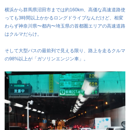
横浜から群馬県沼田市までは約160km、高価な高速道路使
っても3時間以上かかるロングドライブなんだけど、相変
わらず神奈川県〜都内〜埼玉県の首都圏エリアの高速道路
はクルマだらけ。
そして大型バスの最前列で見える限り、路上を走るクルマ
の98%以上が「ガソリンエンジン車」。