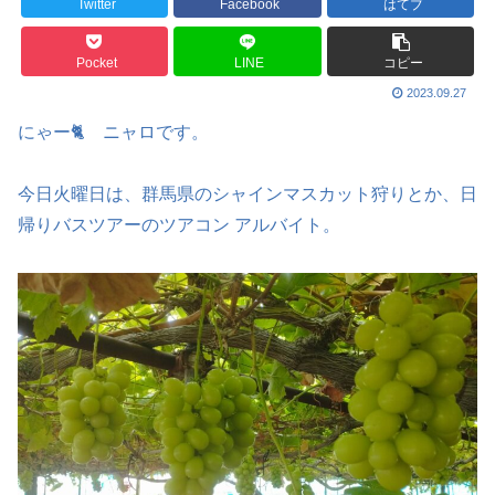
Twitter
Facebook
はてブ
Pocket
LINE
コピー
2023.09.27
にゃー🐈 ニャロです。
今日火曜日は、群馬県のシャインマスカット狩りとか、日
帰りバスツアーのツアコン アルバイト。