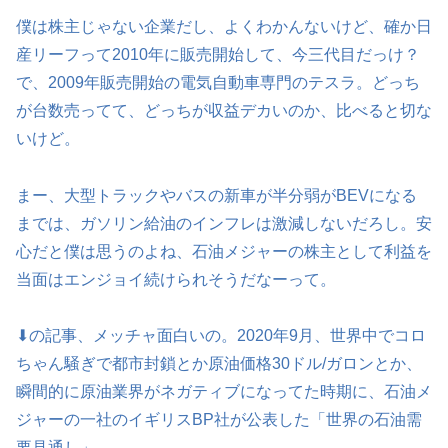
僕は株主じゃない企業だし、よくわかんないけど、確か日
産リーフって2010年に販売開始して、今三代目だっけ？
で、2009年販売開始の電気自動車専門のテスラ。どっち
が台数売ってて、どっちが収益デカいのか、比べると切な
いけど。
まー、大型トラックやバスの新車が半分弱がBEVになる
までは、ガソリン給油のインフレは激減しないだろし。安
心だと僕は思うのよね、石油メジャーの株主として利益を
当面はエンジョイ続けられそうだなーって。
⬇の記事、メッチャ面白いの。2020年9月、世界中でコロ
ちゃん騒ぎで都市封鎖とか原油価格30ドル/ガロンとか、
瞬間的に原油業界がネガティブになってた時期に、石油メ
ジャーの一社のイギリスBP社が公表した「世界の石油需
要見通し」。