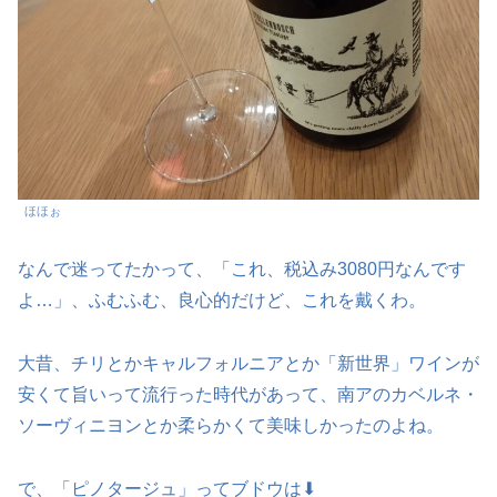
ほほぉ
なんで迷ってたかって、「これ、税込み3080円なんです
よ…」、ふむふむ、良心的だけど、これを戴くわ。
大昔、チリとかキャルフォルニアとか「新世界」ワインが
安くて旨いって流行った時代があって、南アのカベルネ・
ソーヴィニヨンとか柔らかくて美味しかったのよね。
で、「ピノタージュ」ってブドウは⬇