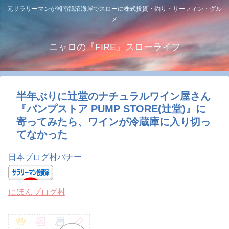
元サラリーマンが湘南鵠沼海岸でスローに株式投資・釣り・サーフィン・グル
メ
ニャロの『FIRE』スローライフ
半年ぶりに辻堂のナチュラルワイン屋さん
『パンプストア PUMP STORE(辻堂)』に
寄ってみたら、ワインが冷蔵庫に入り切っ
てなかった
日本ブログ村バナー
にほんブログ村