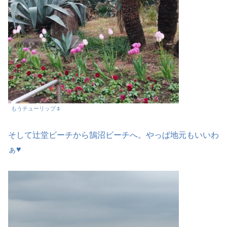
もうチューリップ🌷
そして辻堂ビーチから鵠沼ビーチへ。やっぱ地元もいいわ
ぁ♥