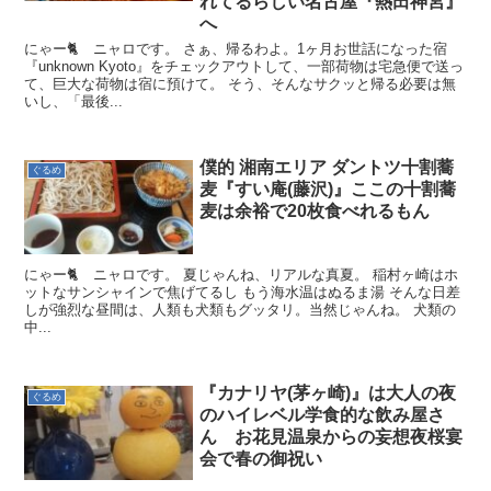
れてるらしい名古屋『熱田神宮』
へ
にゃー🐈 ニャロです。 さぁ、帰るわよ。1ヶ月お世話になった宿
『unknown Kyoto』をチェックアウトして、一部荷物は宅急便で送っ
て、巨大な荷物は宿に預けて。 そう、そんなサクッと帰る必要は無
いし、「最後...
僕的 湘南エリア ダントツ十割蕎
ぐるめ
麦『すい庵(藤沢)』ここの十割蕎
麦は余裕で20枚食べれるもん
にゃー🐈 ニャロです。 夏じゃんね、リアルな真夏。 稲村ヶ崎はホ
ットなサンシャインで焦げてるし もう海水温はぬるま湯 そんな日差
しが強烈な昼間は、人類も犬類もグッタリ。当然じゃんね。 犬類の
中...
『カナリヤ(茅ヶ崎)』は大人の夜
ぐるめ
のハイレベル学食的な飲み屋さ
ん お花見温泉からの妄想夜桜宴
会で春の御祝い