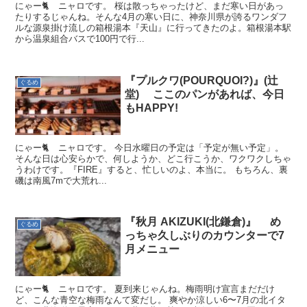
にゃー🐈 ニャロです。 桜は散っちゃったけど、まだ寒い日があっ
たりするじゃんね。そんな4月の寒い日に、神奈川県が誇るワンダフ
ルな源泉掛け流しの箱根湯本『天山』に行ってきたのよ。箱根湯本駅
から温泉組合バスで100円で行...
『プルクワ(POURQUOI?)』(辻
ぐるめ
堂) ここのパンがあれば、今日
もHAPPY!
にゃー🐈 ニャロです。 今日水曜日の予定は「予定が無い予定」。
そんな日は心安らかで、何しようか、どこ行こうか、ワクワクしちゃ
うわけです。『FIRE』すると、忙しいのよ、本当に。 もちろん、裏
磯は南風7mで大荒れ...
『秋月 AKIZUKI(北鎌倉)』 め
ぐるめ
っちゃ久しぶりのカウンターで7
月メニュー
にゃー🐈 ニャロです。 夏到来じゃんね。梅雨明け宣言まだだけ
ど、こんな青空な梅雨なんて変だし。 爽やか涼しい6〜7月の北イタ