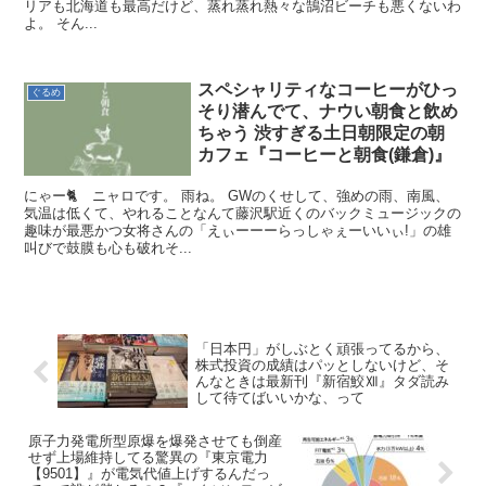
リアも北海道も最高だけど、蒸れ蒸れ熱々な鵠沼ビーチも悪くないわ
よ。 そん...
スペシャリティなコーヒーがひっ
ぐるめ
そり潜んでて、ナウい朝食と飲め
ちゃう 渋すぎる土日朝限定の朝
カフェ『コーヒーと朝食(鎌倉)』
にゃー🐈 ニャロです。 雨ね。 GWのくせして、強めの雨、南風、
気温は低くて、やれることなんて藤沢駅近くのバックミュージックの
趣味が最悪かつ女将さんの「えぃーーーらっしゃぇーいいぃ!」の雄
叫びで鼓膜も心も破れそ...
「日本円」がしぶとく頑張ってるから、
株式投資の成績はパッとしないけど、そ
んなときは最新刊『新宿鮫Ⅻ』タダ読み
して待てばいいかな、って
原子力発電所型原爆を爆発させても倒産
せず上場維持してる驚異の『東京電力
【9501】』が電気代値上げするんだっ