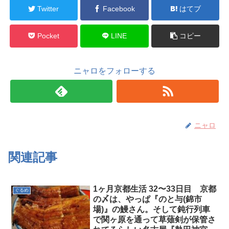
Twitter
Facebook
はてブ
Pocket
LINE
コピー
ニャロをフォローする
ニャロ
関連記事
1ヶ月京都生活 32〜33日目 京都
ぐるめ
の〆は、やっぱ『のと与(錦市
場)』の鰻さん。そして鈍行列車
で関ヶ原を通って草薙剣が保管さ