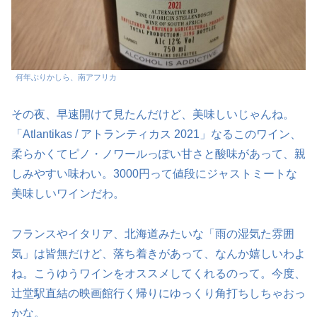
何年ぶりかしら、南アフリカ
その夜、早速開けて見たんだけど、美味しいじゃんね。
「Atlantikas / アトランティカス 2021」なるこのワイン、
柔らかくてピノ・ノワールっぽい甘さと酸味があって、親
しみやすい味わい。3000円って値段にジャストミートな
美味しいワインだわ。
フランスやイタリア、北海道みたいな「雨の湿気た雰囲
気」は皆無だけど、落ち着きがあって、なんか嬉しいわよ
ね。こうゆうワインをオススメしてくれるのって。今度、
辻堂駅直結の映画館行く帰りにゆっくり角打ちしちゃおっ
かな。