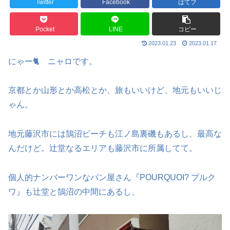
Twitter
Facebook
はてブ
Pocket
LINE
コピー
2023.01.23
2023.01.17
にゃー🐈 ニャロです。
京都とか山形とか高松とか、旅もいいけど、地元もいいじ
ゃん。
地元藤沢市には鵠沼ビーチも江ノ島裏磯もあるし、最高な
んだけど。辻堂なるエリアも藤沢市に所属してて。
個人的ナンバーワンなパン屋さん『POURQUOI? プルク
ワ』も辻堂と鵠沼の中間にあるし、