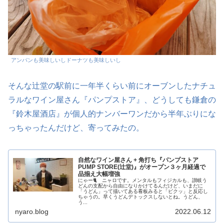
アンパンも美味しいしドーナツも美味しいし
そんな辻堂の駅前に一年半くらい前にオーブンしたナチュ
ラルなワイン屋さん『パンプストア』、どうしても鎌倉の
『鈴木屋酒店』が個人的ナンバーワンだから半年ぶりにな
っちゃったんだけど、寄ってみたの。
自然なワイン屋さん + 角打ち『パンプストア
PUMP STORE(辻堂)』がオープン３ヶ月経過で
品揃え大幅増強
にゃー🐈 ニャロです。メンタルもフィジカルも、讃岐う
どんの支配から自由になりかけてるんだけど、いまだに
「うどん」って描いてある看板みると「ピクッ」と反応し
ちゃうの。早くうどんデトックスしないとね。うどん、
う...
nyaro.blog
2022.06.12