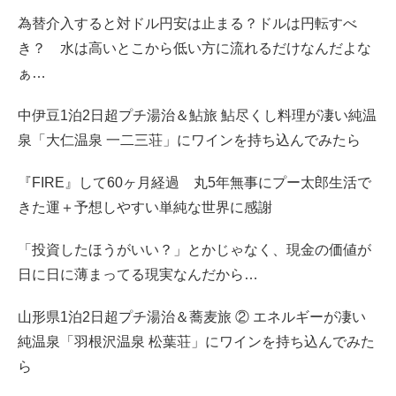
為替介入すると対ドル円安は止まる？ドルは円転すべ
き？ 水は高いとこから低い方に流れるだけなんだよな
ぁ…
中伊豆1泊2日超プチ湯治＆鮎旅 鮎尽くし料理が凄い純温
泉「大仁温泉 一二三荘」にワインを持ち込んでみたら
『FIRE』して60ヶ月経過 丸5年無事にプー太郎生活で
きた運＋予想しやすい単純な世界に感謝
「投資したほうがいい？」とかじゃなく、現金の価値が
日に日に薄まってる現実なんだから…
山形県1泊2日超プチ湯治＆蕎麦旅 ② エネルギーが凄い
純温泉「羽根沢温泉 松葉荘」にワインを持ち込んでみた
ら