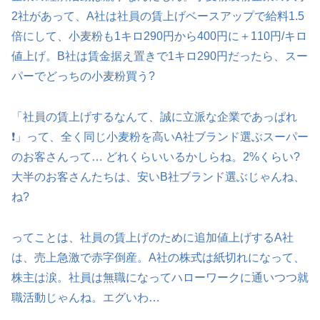
2社があって、A社は社員の賃上げベースアップで給料1.5
倍にして、小麦粉も1キロ290円から400円に＋110円/キロ
値上げ。B社は賃金据え置きで1キロ290円だったら、スー
パーでどっちの小麦粉買う?
「社員の賃上げするなんて、誠に立派な企業であっぱれ
❗」って、全く同じ小麦粉を高いA社ブランド選ぶスーパー
のお客さんって… どれくらいいるかしらね。2%くらい?
大半のお客さんたちは、安いB社ブランド選ぶじゃんね、
ね?
ってことは、社員の賃上げのために追加値上げするA社
は、売上急激で赤字倒産。A社の株式は紙切れになって、
株主は涙。社員は無職になってハローワークに通いつつ就
職活動じゃんね。エグいわ…