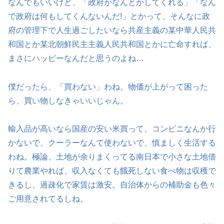
なんでもいいけど、「政府がなんとかしてくれる」「なん
で政府は何もしてくんないんだ!」とかって、そんなに政
府の管理下で人生過ごしたいなら共産主義の某中華人民共
和国とか某北朝鮮民主主義人民共和国とかに亡命すれば、
まさにハッピーなんだと思うのよね…
僕だったら、「買わない」わね。物価が上がって困った
ら、買い物しなきゃいいじゃん。
輸入品が高いなら国産の安い米買って、コンビニなんか行
かないで、クーラーなんて使わないで、慎ましく生活する
わね。極論、土地が余りまくってる南日本で小さな土地借
りて農業やれば、収入なくても餓死しない食べ物は収穫で
きるし、過疎化で家賃は激安。自治体からの補助金も色々
ご用意されてるしね。