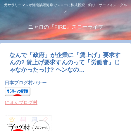
元サラリーマンが湘南鵠沼海岸でスローに株式投資・釣り・サーフィン・グル
メ
ニャロの『FIRE』スローライフ
なんで「政府」が企業に「賃上げ」要求す
んの? 賃上げ要求すんのって「労働者」じ
ゃなかったっけ? ヘンなの…
日本ブログ村バナー
にほんブログ村