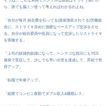
そうね… こんな単純でシンプルな課題はそうそう無いか
ら、誰でも脳ミソ使って考えればわかるわよね。
「自分が毎月 組合費を払ってる(源泉徴収されてる)労働組
合に、ストライキ含めた強硬なベースアップ交渉をさせ
る。自分が組合委員や役員になって交渉したりストライキ
を実施する」
「上司の奴隷的奴隷になって、ヘンテコな指示にもYES
連発で盲従して、少しでも早い出世を達成して、昇給で所
得アップ」
「転職で年俸アップ」
「副業でコンビニ夜勤でダブル収入&睡眠レス」