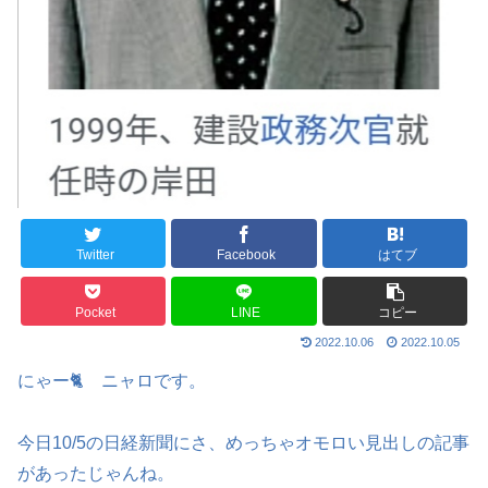
Twitter
Facebook
はてブ
Pocket
LINE
コピー
2022.10.06
2022.10.05
にゃー🐈️ ニャロです。
今日10/5の日経新聞にさ、めっちゃオモロい見出しの記事
があったじゃんね。