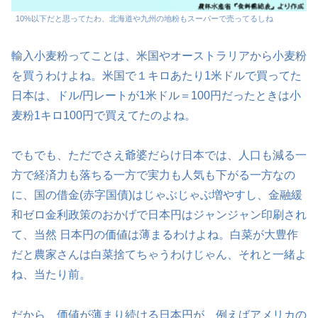
10%以下だと思ってたわ、北海道や九州の地粉もスーパーで売ってるしね
輸入小麦粉ってことは、米国やオーストラリアから小麦粉
を買うわけよね。米国で１キロあたり1米ドルで買ってた
日本は、ドル/円レートが1米ドル＝100円だったときは小
麦粉1キロ100円で買えてたのよね。
でもでも、ただでさえ爺婆だらけ日本では、人口も減る一
方で経済力も落ちる一方で実力も人気も下がる一方なの
に、国の借金(赤字国債)はじゃぶじゃぶ増やすし、金融緩
和ゼロ金利政策のおかげで日本円はジャンジャン印刷され
て、当然 日本円の価値は薄まるわけよね。白菜が大豊作
だと農家さんは白菜捨てちゃうわけじゃん、それと一緒よ
ね、当たり前。
だから、価値が薄まり続ける日本円が、例えばアメリカの