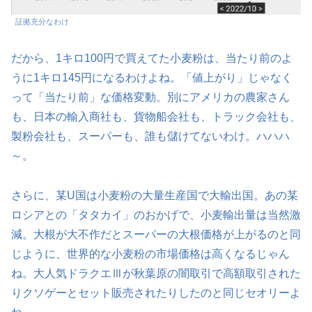
証拠充分なわけ
だから、1キロ100円で買えてた小麦粉は、当たり前のよ
うに1キロ145円になるわけよね。「値上がり」じゃなく
って「当たり前」な価格変動。別にアメリカの農家さん
も、日本の輸入商社も、貨物船会社も、トラック会社も、
製粉会社も、スーパーも、誰も儲けてないわけ。ハハハ
～。
さらに、某U国は小麦粉の大量生産国で大輸出国。あの某
ロシアとの「タタカイ」のおかげで、小麦輸出量は当然激
減。大根が大不作だとスーパーの大根価格が上がるのと同
じように、世界的な小麦粉の市場価格は高くなるじゃん
ね。大人気ドラクエⅢが秋葉原の闇取引で高額取引された
りクソゲーとセット販売されたりしたのと同じセオリーよ