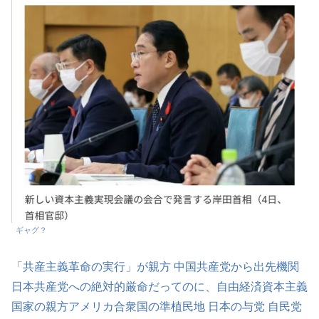
ギャグ？
「共産主義革命の実行」が親方 中国共産党から出先機関
日本共産党への絶対的厳命だってのに、自由経済資本主義
国家の親方アメリカ合衆国の準植民地 日本の与党 自民党