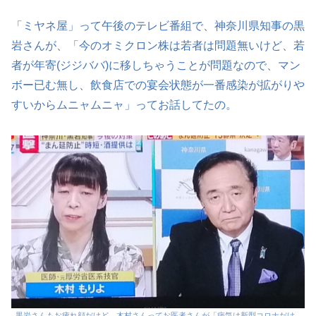
「ミヤネ屋」って午後のテレビ番組で、神奈川県知事の黒
岩さんが、「今のオミクロン株は若者は問題無いけど、若
者が年寄(ジジババ)に移しちゃうことが問題なので、マン
ボー已む無し、飲食店での宴会状態が一番感染が拡がりや
すいからムニャムニャ」ってお話してたの。
黒岩さんもお疲れ顔だけど、木村さんってお医者さんが「病気は新型コロナだけ