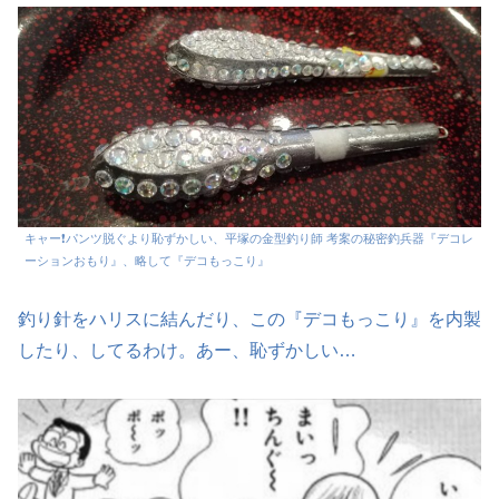
キャー❗パンツ脱ぐより恥ずかしい、平塚の金型釣り師 考案の秘密釣兵器『デコレ
ーションおもり』、略して『デコもっこり』
釣り針をハリスに結んだり、この『デコもっこり』を内製
したり、してるわけ。あー、恥ずかしい…