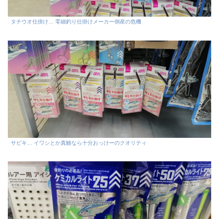
タチウオ仕掛け… 零細釣り仕掛けメーカー倒産の危機
サビキ… イワシとか真鯵なら十分おっけーのクオリティ