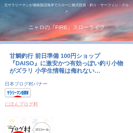
元サラリーマンが湘南鵠沼海岸でスローに株式投資・釣り・サーフィン・グル
メ
ニャロの『FIRE』スローライフ
甘鯛釣行 前日準備 100円ショップ
『DAISO』に激安かつ有効っぽい釣り小物
がズラリ 小学生情報は侮れない…
日本ブログ村バナー
にほんブログ村