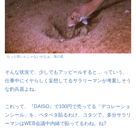
もっと暗いんじゃないかなぁ、海の底
そんな状況で、少しでもアッピールすると… っていう、
仕事中にイヤらしく妄想してるサラリーマンが考案しそう
な釣兵器よね。
これって、『DAISO』で100円で売ってる「デコレーショ
ンシール」を、ペタペタ貼るわけ。コタツで。多分サラリ
ーマンはWEB会議中内緒で貼ってるわね。ね?