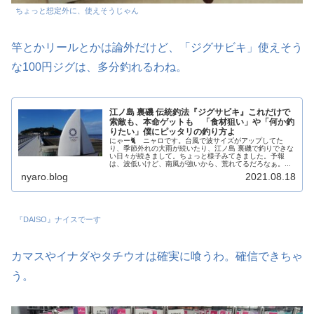
ちょっと想定外に、使えそうじゃん
竿とかリールとかは論外だけど、「ジグサビキ」使えそう
な100円ジグは、多分釣れるわね。
江ノ島 裏磯 伝統釣法『ジグサビキ』これだけで
索敵も、本命ゲットも 「食材狙い」や「何か釣
りたい」僕にピッタリの釣り方よ
にゃー🐈 ニャロです。台風で波サイズがアップしてた
り、季節外れの大雨が続いたり、江ノ島 裏磯で釣りできな
い日々が続きまして。ちょっと様子みてきました。予報
は、波低いけど、南風が強いから、荒れてるだろなぁ。...
nyaro.blog
2021.08.18
『DAISO』ナイスでーす
カマスやイナダやタチウオは確実に喰うわ。確信できちゃ
う。