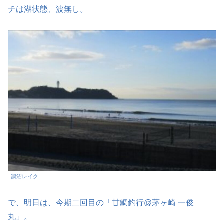
チは湖状態、波無し。
鵠沼レイク
で、明日は、今期二回目の「甘鯛釣行@茅ヶ崎 一俊
丸」。