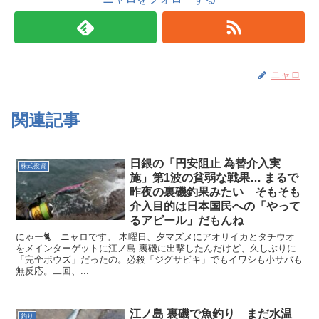
ニャロ
関連記事
日銀の「円安阻止 為替介入実
株式投資
施」第1波の貧弱な戦果… まるで
昨夜の裏磯釣果みたい そもそも
介入目的は日本国民への「やって
るアピール」だもんね
にゃー🐈️ ニャロです。 木曜日、夕マズメにアオリイカとタチウオ
をメインターゲットに江ノ島 裏磯に出撃したんだけど、久しぶりに
「完全ボウズ」だったの。必殺「ジグサビキ」でもイワシも小サバも
無反応。二回、...
江ノ島 裏磯で魚釣り まだ水温
釣り