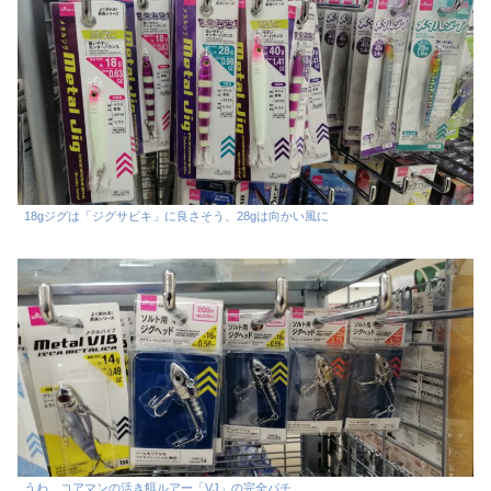
18gジグは「ジグサビキ」に良さそう、28gは向かい風に
うわ、コアマンの活き餌ルアー「VJ」の完全パチ…