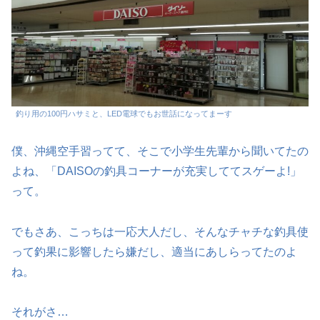
釣り用の100円ハサミと、LED電球でもお世話になってまーす
僕、沖縄空手習ってて、そこで小学生先輩から聞いてたの
よね、「DAISOの釣具コーナーが充実しててスゲーよ!」
って。
でもさあ、こっちは一応大人だし、そんなチャチな釣具使
って釣果に影響したら嫌だし、適当にあしらってたのよ
ね。
それがさ…