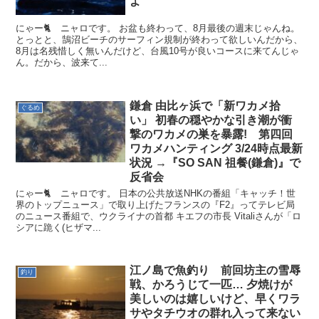
よ
にゃー🐈 ニャロです。 お盆も終わって、8月最後の週末じゃんね。
とっとと、鵠沼ビーチのサーフィン規制が終わって欲しいんだから、
8月は名残惜しく無いんだけど、台風10号が良いコースに来てんじゃ
ん。だから、波来て...
鎌倉 由比ヶ浜で「新ワカメ拾
ぐるめ
い」 初春の穏やかな引き潮が衝
撃のワカメの巣を暴露! 第四回
ワカメハンティング 3/24時点最新
状況 →『SO SAN 祖餐(鎌倉)』で
反省会
にゃー🐈 ニャロです。 日本の公共放送NHKの番組「キャッチ！世
界のトップニュース」で取り上げたフランスの『F2』ってテレビ局
のニュース番組で、ウクライナの首都 キエフの市長 Vitaliさんが「ロ
シアに跪く(ヒザマ...
江ノ島で魚釣り 前回坊主の雪辱
釣り
戦、かろうじて一匹… 夕焼けが
美しいのは嬉しいけど、早くワラ
サやタチウオの群れ入って来ない