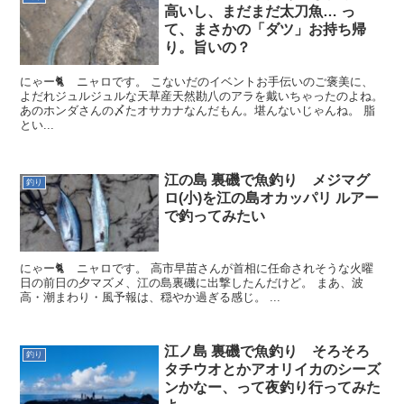
高いし、まだまだ太刀魚… っ
て、まさかの「ダツ」お持ち帰
り。旨いの？
にゃー🐈 ニャロです。 こないだのイベントお手伝いのご褒美に、
よだれジュルジュルな天草産天然勘八のアラを戴いちゃったのよね。
あのホンダさんの〆たオサカナなんだもん。堪んないじゃんね。 脂
とい...
江の島 裏磯で魚釣り メジマグ
釣り
ロ(小)を江の島オカッパリ ルアー
で釣ってみたい
にゃー🐈️ ニャロです。 高市早苗さんが首相に任命されそうな火曜
日の前日の夕マズメ、江の島裏磯に出撃したんだけど。 まあ、波
高・潮まわり・風予報は、穏やか過ぎる感じ。 ...
江ノ島 裏磯で魚釣り そろそろ
釣り
タチウオとかアオリイカのシーズ
ンかなー、って夜釣り行ってみた