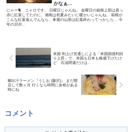
かなぁ…
にゃー🐈 ニャロです。 日曜日じゃんね。 金曜日の箱根上部は真っ
赤に紅葉してたのに、湘南は初夏みたいに暖かいじゃんね。 箱根が
こんな紅葉進んでんなら、来週の山形は紅葉終わってっかしら… 今
年の10月...
米国 利上げ見通しによる「米国国債利回
り上昇」で、米国も日本も株価下げたけ
ど 石油関連だけは…
鯛出汁ラーメン『うしお (藤沢)』 まだ開
店して数ヶ月 行くなら時間に余裕がある
時にね
コメント