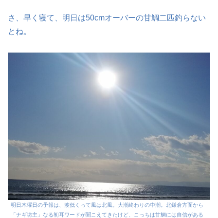
さ、早く寝て、明日は50cmオーバーの甘鯛二匹釣らない
とね。
明日木曜日の予報は、波低くって風は北風。大潮終わりの中潮。北鎌倉方面から
「ナギ坊主」なる初耳ワードが聞こえてきたけど、こっちは甘鯛には自信がある