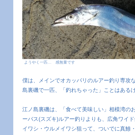
ようやく一匹… 感無量です
僕は、メインでオカッパリのルアー釣り専攻
島裏磯で一匹、「釣れちゃった」ことはある
江ノ島裏磯は、「食べて美味しい」相模湾の
ーバス(スズキ)ルアー釣りよりも、広角ワイ
イワシ・ウルメイワシ狙って、ついでに真鯵