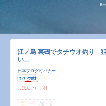
元サ
江ノ島 裏磯でタチウオ釣り 
い…
日本ブログ村バナー
にほんブログ村