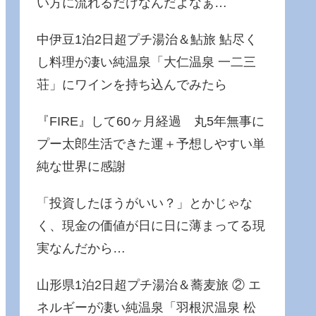
い方に流れるだけなんだよなぁ…
中伊豆1泊2日超プチ湯治＆鮎旅 鮎尽く
し料理が凄い純温泉「大仁温泉 一二三
荘」にワインを持ち込んでみたら
『FIRE』して60ヶ月経過 丸5年無事に
プー太郎生活できた運＋予想しやすい単
純な世界に感謝
「投資したほうがいい？」とかじゃな
く、現金の価値が日に日に薄まってる現
実なんだから…
山形県1泊2日超プチ湯治＆蕎麦旅 ② エ
ネルギーが凄い純温泉「羽根沢温泉 松