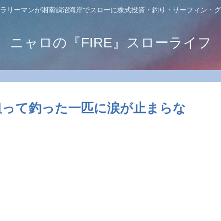
ラリーマンが湘南鵠沼海岸でスローに株式投資・釣り・サーフィン・グ
ニャロの『FIRE』スローライフ
狙って釣った一匹に涙が止まらな