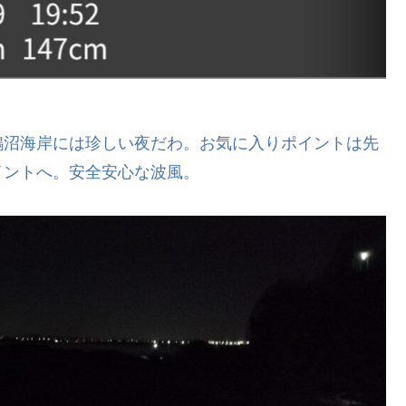
鵠沼海岸には珍しい夜だわ。お気に入りポイントは先
イントへ。安全安心な波風。