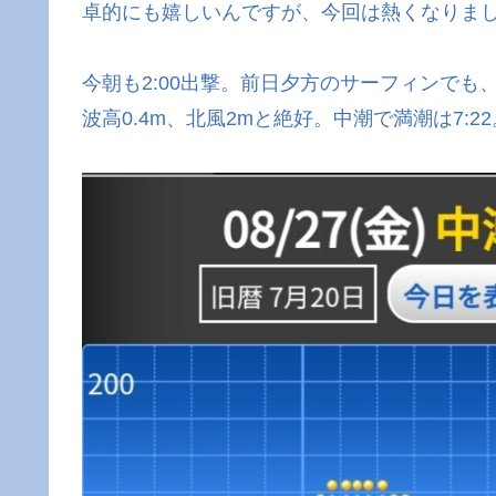
卓的にも嬉しいんですが、今回は熱くなりま
今朝も2:00出撃。前日夕方のサーフィンで
波高0.4m、北風2mと絶好。中潮で満潮は7:22