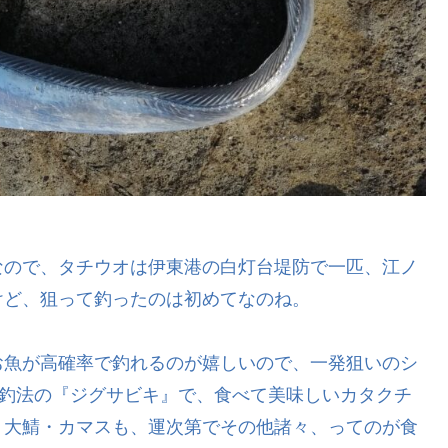
なので、タチウオは伊東港の白灯台堤防で一匹、江ノ
けど、狙って釣ったのは初めてなのね。
お魚が高確率で釣れるのが嬉しいので、一発狙いのシ
ド釣法の『ジグサビキ』で、食べて美味しいカタクチ
・大鯖・カマスも、運次第でその他諸々、ってのが食