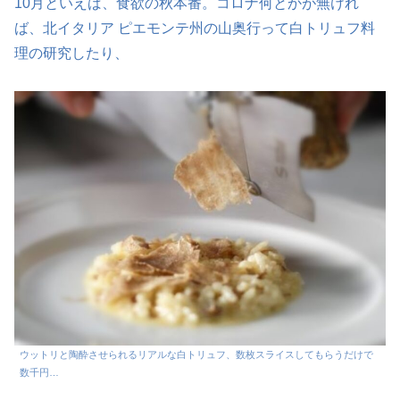
10月といえば、食欲の秋本番。コロナ何とかが無けれ
ば、北イタリア ピエモンテ州の山奥行って白トリュフ料
理の研究したり、
ウットリと陶酔させられるリアルな白トリュフ、数枚スライスしてもらうだけで
数千円…