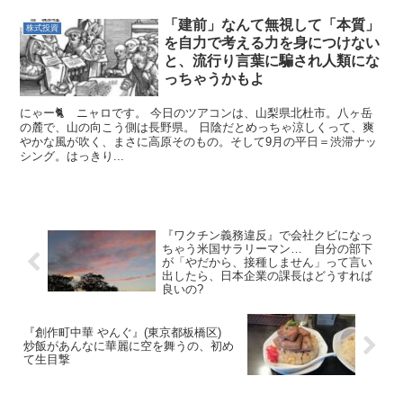
「建前」なんて無視して「本質」
株式投資
を自力で考える力を身につけない
と、流行り言葉に騙され人類にな
っちゃうかもよ
にゃー🐈 ニャロです。 今日のツアコンは、山梨県北杜市。八ヶ岳
の麓で、山の向こう側は長野県。 日陰だとめっちゃ涼しくって、爽
やかな風が吹く、まさに高原そのもの。そして9月の平日＝渋滞ナッ
シング。はっきり...
『ワクチン義務違反』で会社クビになっ
ちゃう米国サラリーマン… 自分の部下
が「やだから、接種しません」って言い
出したら、日本企業の課長はどうすれば
良いの?
『創作町中華 やんぐ』(東京都板橋区)
炒飯があんなに華麗に空を舞うの、初め
て生目撃