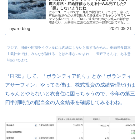
度の昇格・昇給評価もらえる仕込み完了した?
「損」しないようにね
にゃー🐈 ニャロです。九月の祝日にくっつけて、余った
有給休暇消化の人事部圧力で連休取ってるヤングサラリー
マンも多いでしょ。『KPI』達成のためなら他人の都合は
省みない、人事部も立派な企業軍の一部隊な訳ですな。...
nyaro.blog
2021.09.21
マジで、同僚や同期ライヴァルには内緒にしないと損するからね。弱肉強食資本
主義社会では、みんなが儲けることは出来ないのよね… 習近平さんは、ある意
味鋭いわよね
『FIRE』して、「ボランティア釣り」とか「ボランティ
アサーフィン」やってる僕は、株式投資の成績管理だけは
ちゃんとやらないと衣食住に困っちゃうので、今年の第三
四半期時点の配当金の入金結果を確認してみるわね。