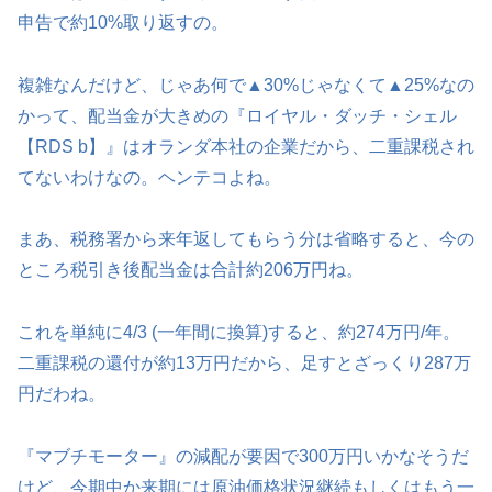
申告で約10%取り返すの。
複雑なんだけど、じゃあ何で▲30%じゃなくて▲25%なの
かって、配当金が大きめの『ロイヤル・ダッチ・シェル
【RDS b】』はオランダ本社の企業だから、二重課税され
てないわけなの。ヘンテコよね。
まあ、税務署から来年返してもらう分は省略すると、今の
ところ税引き後配当金は合計約206万円ね。
これを単純に4/3 (一年間に換算)すると、約274万円/年。
二重課税の還付が約13万円だから、足すとざっくり287万
円だわね。
『マブチモーター』の減配が要因で300万円いかなそうだ
けど、今期中か来期には原油価格状況継続もしくはもう一