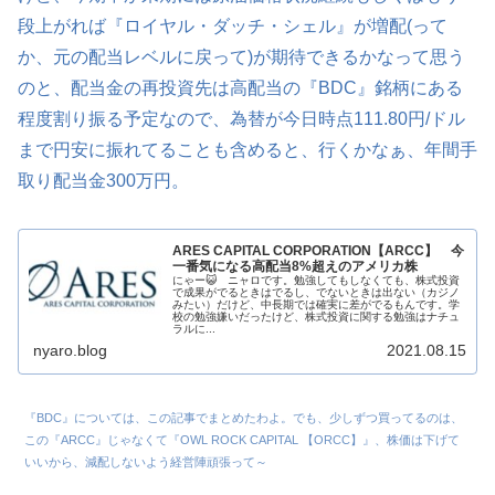
段上がれば『ロイヤル・ダッチ・シェル』が増配(って
か、元の配当レベルに戻って)が期待できるかなって思う
のと、配当金の再投資先は高配当の『BDC』銘柄にある
程度割り振る予定なので、為替が今日時点111.80円/ドル
まで円安に振れてることも含めると、行くかなぁ、年間手
取り配当金300万円。
ARES CAPITAL CORPORATION【ARCC】 今
一番気になる高配当8%超えのアメリカ株
にゃー😺 ニャロです。勉強してもしなくても、株式投資
で成果がでるときはでるし、でないときは出ない（カジノ
みたい）だけど、中長期では確実に差がでるもんです。学
校の勉強嫌いだったけど、株式投資に関する勉強はナチュ
ラルに...
nyaro.blog
2021.08.15
『BDC』については、この記事でまとめたわよ。でも、少しずつ買ってるのは、
この『ARCC』じゃなくて『OWL ROCK CAPITAL 【ORCC】』、株価は下げて
いいから、減配しないよう経営陣頑張って～