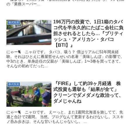
の『業務スーパー...
196万円の投資で、1日1箱のタバ
株式投資
コ代を半永久的にたばこ会社に負
担させれるとしたら…『ブリティ
ッシュ・アメリカン・タバコ
【BTI】』
にゃー🐈 ニャロです。 タバコ、吸う？ 僕はリアルに51年間未経
験。それはひとえに雁屋哲せんせいの名著「美味しんぼ」の影響で。
中3のとき、単身赴任の父親が「美味しんぼ」1〜3巻を買ってきて。
そんなの初めてだった...
『FIRE』して約39ヶ月経過 株
株式投資
式投資も選挙も「結果が全て」
クリーンでダメダメな政治って、
ダメじゃんね
にゃー🐈 ニャロです。 えーっと、また1週間北海道を旅してて、先
週と合計で2週間。 当然、ブログなんて更新するわけないし。ススキ
ノ呑み歩きは、そんな甘いもんじゃないし。 ...