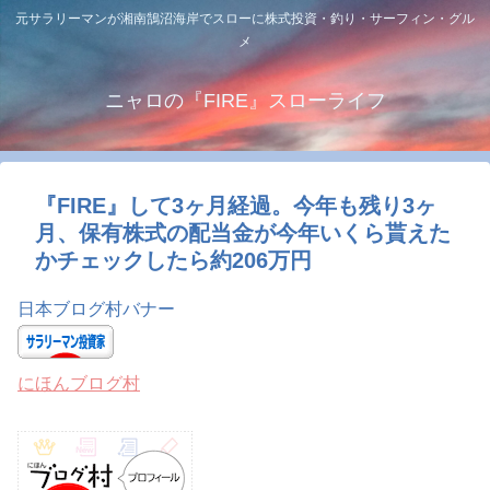
元サラリーマンが湘南鵠沼海岸でスローに株式投資・釣り・サーフィン・グル
メ
ニャロの『FIRE』スローライフ
『FIRE』して3ヶ月経過。今年も残り3ヶ
月、保有株式の配当金が今年いくら貰えた
かチェックしたら約206万円
日本ブログ村バナー
にほんブログ村