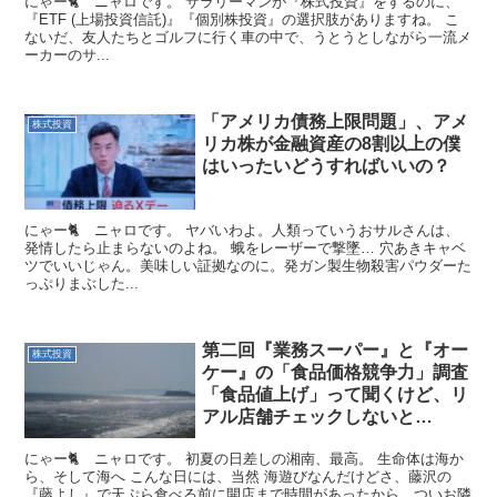
にゃー🐈 ニャロです。 サラリーマンが『株式投資』をするのに、
『ETF (上場投資信託)』『個別株投資』の選択肢がありますね。 こ
ないだ、友人たちとゴルフに行く車の中で、うとうとしながら一流メ
ーカーのサ...
「アメリカ債務上限問題」、アメ
株式投資
リカ株が金融資産の8割以上の僕
はいったいどうすればいいの？
にゃー🐈 ニャロです。 ヤバいわよ。人類っていうおサルさんは、
発情したら止まらないのよね。 蛾をレーザーで撃墜… 穴あきキャベ
ツでいいじゃん。美味しい証拠なのに。発ガン製生物殺害パウダーた
っぷりまぶした...
第二回『業務スーパー』と『オー
株式投資
ケー』の「食品価格競争力」調査
「食品値上げ」って聞くけど、リ
アル店舗チェックしないと…
にゃー🐈 ニャロです。 初夏の日差しの湘南、最高。 生命体は海か
ら、そして海へ こんな日には、当然 海遊びなんだけどさ、藤沢の
『藤よし』で天ぷら食べる前に開店まで時間があったから、ついお隣