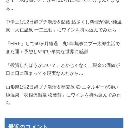
き？ 水は高いとこから低い方に流れるだけなんだよな
ぁ…
中伊豆1泊2日超プチ湯治＆鮎旅 鮎尽くし料理が凄い純温
泉「大仁温泉 一二三荘」にワインを持ち込んでみたら
『FIRE』して60ヶ月経過 丸5年無事にプー太郎生活で
きた運＋予想しやすい単純な世界に感謝
「投資したほうがいい？」とかじゃなく、現金の価値が
日に日に薄まってる現実なんだから…
山形県1泊2日超プチ湯治＆蕎麦旅 ② エネルギーが凄い
純温泉「羽根沢温泉 松葉荘」にワインを持ち込んでみた
ら
最近のコメント