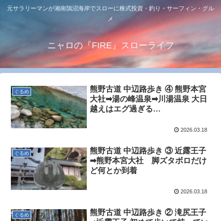
元サラリーマンが湘南鵠沼海岸でスローに株式投資・釣り・サーフィン・グル
メ
ニャロの『FIRE』スローライフ
熊野古道 中辺路歩き ④ 熊野本宮
ぐるめ
大社➡湯の峰温泉➡川湯温泉 大日
越えはエグ過ぎる…
2026.03.18
熊野古道 中辺路歩き ③ 近露王子
ぐるめ
➡熊野本宮大社 脚ズタボロだけ
ど何とか到着
2026.03.18
熊野古道 中辺路歩き ② 滝尻王子
ぐるめ