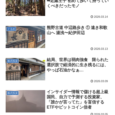
➡近露王子 初めて歩いて持ってい
くべきだったモノ
2026.03.14
熊野古道 中辺路歩き ① 遠き和歌
ぐるめ
山へ 湯浅〜紀伊田辺
2026.03.13
結局、世界は弱肉強食 限られた
株式投資
選択肢で経済的に生き残るには、
やっぱ石油かなぁ…
2026.03.09
インサイダー情報で儲ける超上級
株式投資
国民、自力で予測する投資家、
「誰かが言ってた」を盲信する
ETFやビットコイン信者
2026.03.05