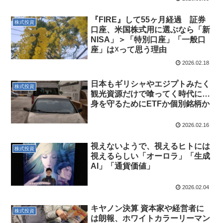
『FIRE』して55ヶ月経過 証券
株式投資
口座、米国株式用に選ぶなら「新
NISA」＞「特別口座」「一般口
座」は☓って思う理由
2026.02.18
日本もギリシャやエジプトみたく
株式投資
観光資源だけで喰ってく時代に…
身を守るためにETFか個別銘柄か
2026.02.16
視えないようで、視えるヒトには
株式投資
視えるらしい「オーロラ」「生成
AI」「通貨価値」
2026.02.04
キヤノン決算 資本家や経営者に
株式投資
は朗報、ホワイトカラーリーマン