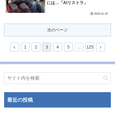
には…「AIリストラ」
2026.01.29
次のページ
1
2
3
4
5
…
125
最近の投稿