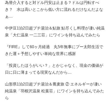
為替介入すると対ドル円安は止まる？ドルは円転すべ
き？ 水は高いとこから低い方に流れるだけなんだよな
ぁ…
中伊豆1泊2日超プチ湯治＆鮎旅 鮎尽くし料理が凄い純温
泉「大仁温泉 一二三荘」にワインを持ち込んでみたら
『FIRE』して60ヶ月経過 丸5年無事にプー太郎生活で
きた運＋予想しやすい単純な世界に感謝
「投資したほうがいい？」とかじゃなく、現金の価値が
日に日に薄まってる現実なんだから…
山形県1泊2日超プチ湯治＆蕎麦旅 ② エネルギーが凄い
純温泉「羽根沢温泉 松葉荘」にワインを持ち込んでみた
ら