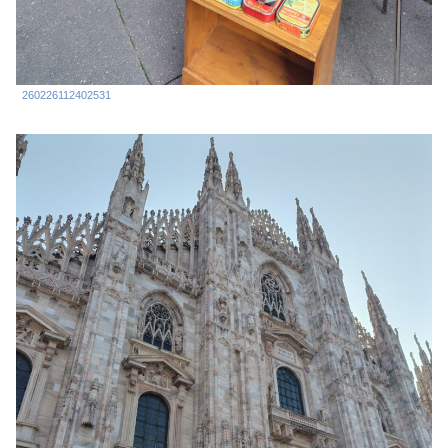
260226112402531