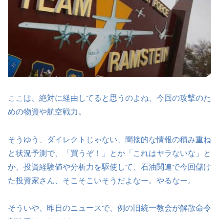
ここは、絶対に経由してると思うのよね、今回の攻撃のた
めの物資や航空戦力。
そうゆう、ダイレクトじゃない、間接的な情報の積み重ね
と状況予測で、「買うぞ！」とか「これはヤラないな」と
か、投資経験値や分析力を駆使して、石油関連で今回儲け
た投資家さん、そこそこいそうだよなー。やるなー。
そういや、昨日のニュースで、例の旧統一教会が解散命令