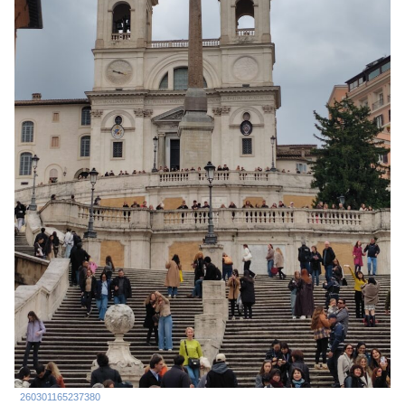
260301165237380