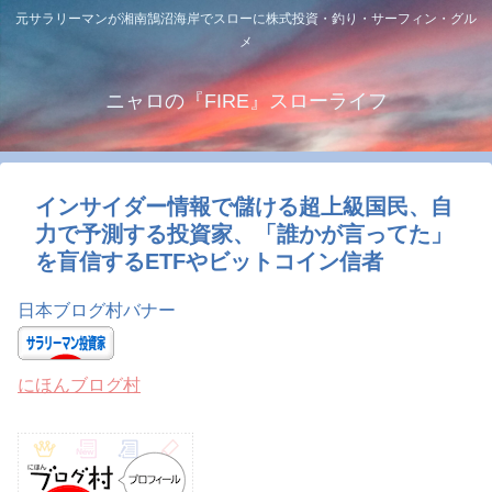
元サラリーマンが湘南鵠沼海岸でスローに株式投資・釣り・サーフィン・グル
メ
ニャロの『FIRE』スローライフ
インサイダー情報で儲ける超上級国民、自
力で予測する投資家、「誰かが言ってた」
を盲信するETFやビットコイン信者
日本ブログ村バナー
にほんブログ村