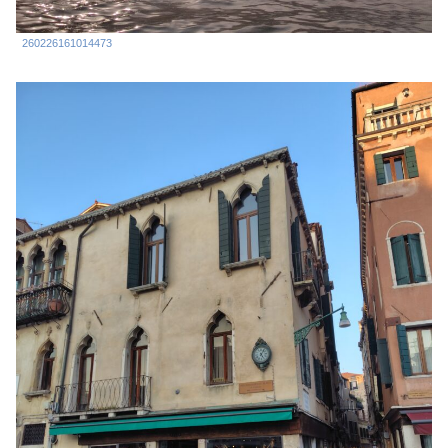
260226161014473