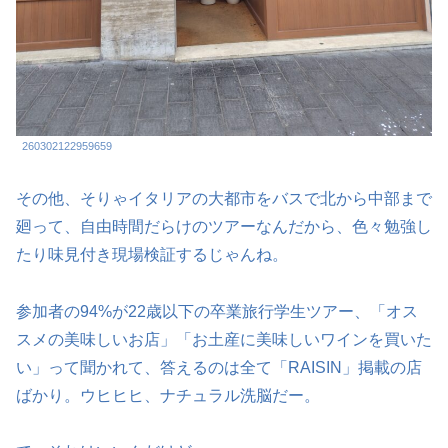
260302122959659
その他、そりゃイタリアの大都市をバスで北から中部まで
廻って、自由時間だらけのツアーなんだから、色々勉強し
たり味見付き現場検証するじゃんね。
参加者の94%が22歳以下の卒業旅行学生ツアー、「オス
スメの美味しいお店」「お土産に美味しいワインを買いた
い」って聞かれて、答えるのは全て「RAISIN」掲載の店
ばかり。ウヒヒヒ、ナチュラル洗脳だー。