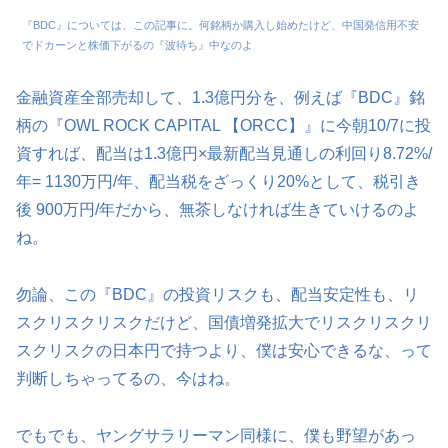
『BDC』については、この記事に。何銘柄か購入し始めたけど、中国発信用不安
でドカーンと株価下がるの『波待ち』中なのよ
金融資産全部売却して、1.3億円分を、例えば『BDC』銘
柄の『OWL ROCK CAPITAL 【ORCC】』に今朝10/7に投
資すれば、配当は1.3億円×最新配当見通しの利回り8.72%/
年= 1130万円/年、配当税をざっくり20%として、税引き
後 900万円/年だから、無茶しなければ生きていけるのよ
ね。
勿論、この『BDC』の投資リスクも、配当安定性も、リ
スクリスクリスクだけど、国債増発拡大でリスクリスクリ
スクリスクの日本円で持つより、僕は安心できるな、って
判断しちゃってるの、今はね。
でもでも、ヤングサラリーマン同様に、僕も野望があっ