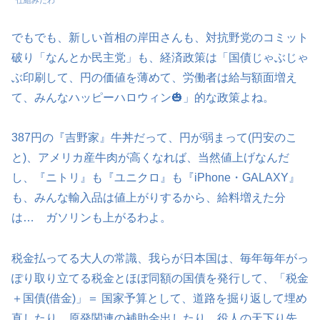
でもでも、新しい首相の岸田さんも、対抗野党のコミット
破り「なんとか民主党」も、経済政策は「国債じゃぶじゃ
ぶ印刷して、円の価値を薄めて、労働者は給与額面増え
て、みんなハッピーハロウィン🎃」的な政策よね。
387円の『吉野家』牛丼だって、円が弱まって(円安のこ
と)、アメリカ産牛肉が高くなれば、当然値上げなんだ
し、『ニトリ』も『ユニクロ』も『iPhone・GALAXY』
も、みんな輸入品は値上がりするから、給料増えた分
は… ガソリンも上がるわよ。
税金払ってる大人の常識、我らが日本国は、毎年毎年がっ
ぽり取り立てる税金とほぼ同額の国債を発行して、「税金
＋国債(借金)」＝ 国家予算として、道路を掘り返して埋め
直したり、原発関連の補助金出したり、役人の天下り先