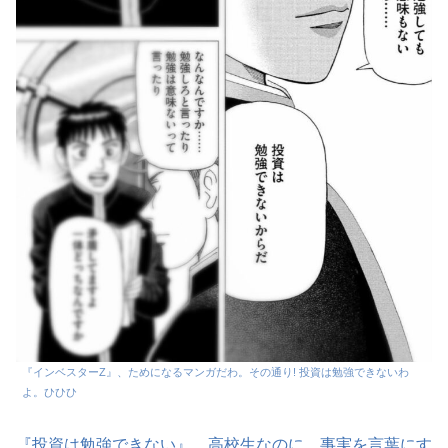
『インベスターZ』、ためになるマンガだわ。その通り! 投資は勉強できないわ
よ。ひひひ
『投資は勉強できない』、高校生なのに、事実を言葉にす