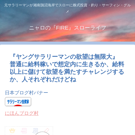
元サラリーマンが湘南鵠沼海岸でスローに株式投資・釣り・サーフィン・グル
メ
ニャロの『FIRE』スローライフ
『ヤングサラリーマンの欲望は無限大』
普通に給料稼いで想定内に生きるか、給料
以上に儲けて欲望を満たすチャレンジする
か、人それぞれだけどね
日本ブログ村バナー
にほんブログ村