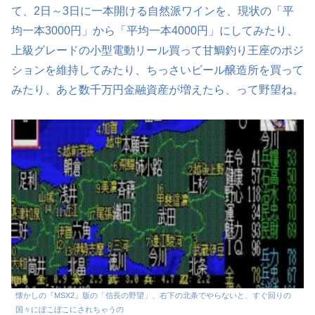
て、2日～3日に一本開ける自然派ワインを、現状の「平
均一本3000円」から「平均一本4000円」にしてみたり、
上級グレードの小型電動リール買って甘鯛釣り王座のポジ
ションを維持してみたり、ちっさいビール醸造所を買って
みたり、あと数千万円金融資産が増えたら、って野望ね。
懐かしの『MSX2』版の「信長の野望」、右下の北条でやらないと、すぐ回りの
国々にぼこぼこにされちゃうの