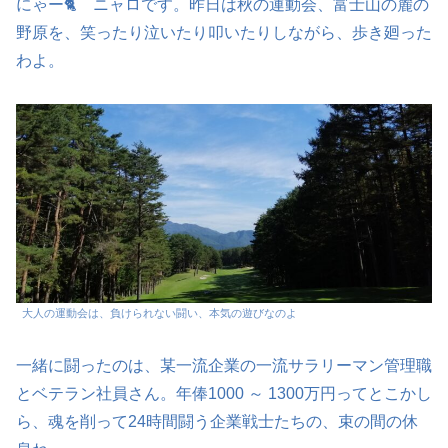
にゃー🐈 ニャロです。昨日は秋の運動会、富士山の麓の
野原を、笑ったり泣いたり叩いたりしながら、歩き廻った
わよ。
大人の運動会は、負けられない闘い、本気の遊びなのよ
一緒に闘ったのは、某一流企業の一流サラリーマン管理職
とベテラン社員さん。年俸1000 ～ 1300万円ってとこかし
ら、魂を削って24時間闘う企業戦士たちの、束の間の休