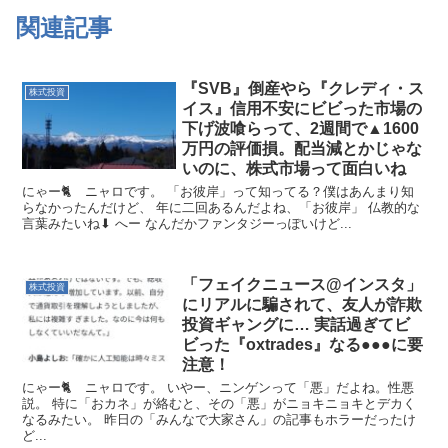
関連記事
『SVB』倒産やら『クレディ・ス
株式投資
イス』信用不安にビビった市場の
下げ波喰らって、2週間で▲1600
万円の評価損。配当減とかじゃな
いのに、株式市場って面白いね
にゃー🐈 ニャロです。 「お彼岸」って知ってる？僕はあんまり知
らなかったんだけど、 年に二回あるんだよね、「お彼岸」 仏教的な
言葉みたいね⬇ へー なんだかファンタジーっぽいけど...
「フェイクニュース@インスタ」
株式投資
にリアルに騙されて、友人が詐欺
投資ギャングに… 実話過ぎてビ
ビった『oxtrades』なる●●●に要
注意！
にゃー🐈 ニャロです。 いやー、ニンゲンって「悪」だよね。性悪
説。 特に「おカネ」が絡むと、その「悪」がニョキニョキとデカく
なるみたい。 昨日の「みんなで大家さん」の記事もホラーだったけ
ど...