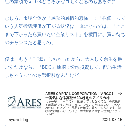
社の業績で▲10%どころかゼロ近くなるのもあるのに…
むしろ、市場全体が「感覚的感情的恐怖」で「株価」って
いう人気投票評価が下がる状況は、僕にとっては、「ここ
まで下がったら買いたい企業リスト」を横目に、買い待ち
のチャンスだと思うの。
僕は、もう『FIRE』しちゃったから、大人しく余生を過
ごすだけなら、『BDC』銘柄で分散投資して、配当生活
しちゃうってのも選択肢なんだけど。
ARES CAPITAL CORPORATION【ARCC】 今
一番気になる高配当8%超えのアメリカ株
にゃー😺 ニャロです。勉強してもしなくても、株式投資
で成果がでるときはでるし、でないときは出ない（カジノ
みたい）だけど、中長期では確実に差がでるもんです。学
校の勉強嫌いだったけど、株式投資に関する勉強はナチュ
ラルに...
nyaro.blog
2021.08.15