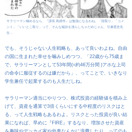
サラリーマン極めるなら、『課長 島耕作』は勉強になるわね。「段取り」「コメ
ント」「いいとこ取り」って、そんな秘訣を洩らしちゃだめじゃん、引兼憲史先
生…
でも、そうじゃない人生戦略も、あって良いわよね。自由
の国に生まれた幸せを噛みしめつつ、「22歳から75歳ま
で、サラリーマンとして53年間(=約46万分間 )アホな上司
の命令に服従するのは嫌だから」、ってことで、いきなり
学生兼任で起業するのも人生だしね。
サラリーマン適当にやりつつ、株式投資の経験値を積み上
げて、資産を通算で3倍くらいにする中程度のリスクはと
る、って人生戦略もあるわよ。リスクとった投資が良い結
果になれば、早めに『FIRE』するなり、増加させた資産
を趣味やデッカイ家や外車なんかに浪費したり、ってのも