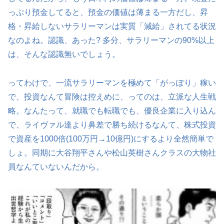
っぷり預金してると、預金の価値は薄まる一方だし、昇
格・昇給しないサラリーマンは実質「減給」されてる状況
なのよね。認識、あった? 多分、サラリーマンの90%以上
は、そんな認識無いでしょう。
ってわけで、一流サラリーマンを極めて「がっぽり」稼い
で、投資なんて冒険は控えめに、ってのは、立派な人生戦
略。なんたって、就職でも転職でも、優良企業に入り込ん
で、ライヴァル達より鼻差で勝ち続けるなんて、株式投資
で資産を1000倍(100万円→10億円)にするより全然簡単で
しょ。同期に大谷翔平さんや松山英樹さんクラスの大物社
員なんていないんだから。