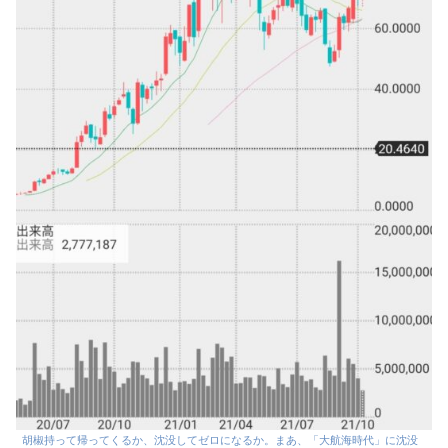
胡椒持って帰ってくるか、沈没してゼロになるか。まあ、「大航海時代」に沈没