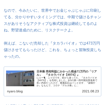
なので、今みたいに、世界中でお金じゃぶじゃぶに印刷し
てる、分かりやすいタイミングでは、中期で儲けるチャン
スがありそうなアクティブな株式投資は継続してるのよ
ね。野望達成のために、リスクテークよ。
例えば、こないだ売却した『タカラバイオ』では473万円
儲けさせてもらったけど、これを、ちょっと冒険投資しち
ゃったの。
日本株 売却利益にかかった税金71万円の「リア
ル」 『タカラバイオ【4974】』
にゃー🐈 ニャロです。前から迷ってた、『タカラバイオ
【4979】』を売却しました。8/3の第一四半期決算発表で
良い内容だったけど、株価反応はパッとせず、『波穏や
か』なもんで、コロナ『デルタ株』に...
nyaro.blog
2021.08.23