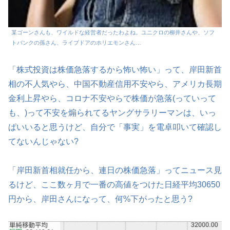
某ゴーンさんも、ワイルドな経営者だったわよね。ユニクロの柳井さんや、ソフ
トバンクの孫さん、ライブドアのホリエモンさん…
「株式投資は株価急落するから怖い怖い」って、岸田新首
相の不人気やら、中国不動産信用不安やら、アメリカ長期
金利上昇やら、コロナ不安やらで株価が急落(っていって
も、)って不安を煽られてるヤングサラリーマンは、いっ
ぱいいると思うけど、自分で「事実」を電卓叩いて確認し
てないんじゃない?
「岸田新首相就任から、連日の株価急落」ってニュース見
るけど、ここ数ヶ月で一番の高値をつけた日経平均30650
円から、岸田さんになって、何%下がったと思う?