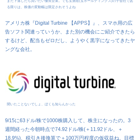
また下落したら買いたい優良企業。でも宝酒造(宝ホールディングス)の子会社であ
る限りは、株価の変動幅は限定されそうよね
アメリカ株『Digital Turbine 【APPS】』、スマホ用の広
告ソフト関連っていうか、また別の機会にご紹介できたら
するけど、配当もゼロだし、ようやく黒字になってきたヤ
ングな会社。
聞いたことないでしょ、ぼくも知らんかった
9/15に63ドル/株で1000株購入して、株主になったの。3
週間経った今朝時点で74.92ドル/株(＋11.92ドル、＋
18.9%)、税引き後換算で＋100万円程度の仮収益ね。目標