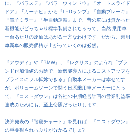
に、『パワステ』『パワーウィンドウ』『オートスライド
ドア』『カーナビ』から『LEDランプ』『自動ブレーキ』
『電子ミラー』『半自動運転』まで、昔の車には無かった
新機能がどっちゃり標準装備されちゃって、当然 乗用車
一台あたりの原価はあがる一方なわけです。だから、乗用
車新車の販売価格が上がっていくのは必然。
『アウディ』や『BMW』、『レクサス』のような「ブラ
ンド付加価値のお陰で、新機能導入によるコストアップを
プライスにフル転嫁できる」自動車メーカーは幸せです
が、ボリュームゾーンで闘う日系乗用車メーカーにとっ
て、『コストダウン』は各社の中期経営計画の営業利益率
達成のためにも、至上命題だったりします。
決算発表の『階段チャート』を見れば、『コストダウン』
の重要視されっぷりが分かるでしょ?