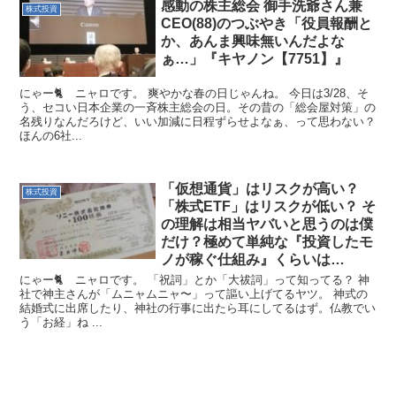
感動の株主総会 御手洗爺さん兼
株式投資
CEO(88)のつぶやき「役員報酬と
か、あんま興味無いんだよな
ぁ…」『キヤノン【7751】』
にゃー🐈 ニャロです。 爽やかな春の日じゃんね。 今日は3/28、そ
う、セコい日本企業の一斉株主総会の日。その昔の「総会屋対策」の
名残りなんだろけど、いい加減に日程ずらせよなぁ、って思わない？
ほんの6社...
「仮想通貨」はリスクが高い？
株式投資
「株式ETF」はリスクが低い？ そ
の理解は相当ヤバいと思うのは僕
だけ？極めて単純な『投資したモ
ノが稼ぐ仕組み』くらいは…
にゃー🐈 ニャロです。 「祝詞」とか「大祓詞」って知ってる？ 神
社で神主さんが「ムニャムニャ〜」って謳い上げてるヤツ。 神式の
結婚式に出席したり、神社の行事に出たら耳にしてるはず。仏教でい
う「お経」ね ...