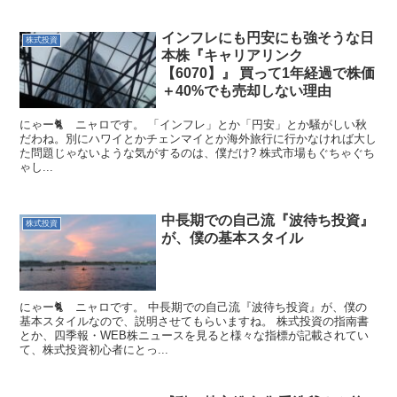
インフレにも円安にも強そうな日
株式投資
本株『キャリアリンク
【6070】』 買って1年経過で株価
＋40%でも売却しない理由
にゃー🐈️ ニャロです。 「インフレ」とか「円安」とか騒がしい秋
だわね。別にハワイとかチェンマイとか海外旅行に行かなければ大し
た問題じゃないような気がするのは、僕だけ? 株式市場もぐちゃぐち
ゃし...
中長期での自己流『波待ち投資』
株式投資
が、僕の基本スタイル
にゃー🐈 ニャロです。 中長期での自己流『波待ち投資』が、僕の
基本スタイルなので、説明させてもらいますね。 株式投資の指南書
とか、四季報・WEB株ニュースを見ると様々な指標が記載されてい
て、株式投資初心者にとっ...