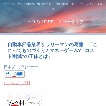
元サラリーマンが湘南鵠沼海岸でスローに株式投資・釣り・サーフィン・グル
メ
ニャロの『FIRE』スローライフ
自動車部品業界サラリーマンの葛藤 「こ
れってものづくり? マネーゲーム? “コス
ト削減”の正体とは」
日本ブログ村バナー
にほんブログ村