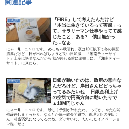
関連記事
『FIRE』して考えたんだけど
株式投資
「本当に生きているって実感」っ
て、サラリーマン仕事やってて感
じたこと、ある? 僕は無かっ
た…なぁ
にゃー🐈 ニャロです。 めっちゃ秋晴れ、夜は10℃以下で冬の気配
濃厚だけど、日が出ればちょうど良い日加減。 「湘南ティーサイ
ト」上空は快晴なんだから 秋が終わる前に読書しに、「湘南ティー
サイト」に来たら、...
日銀が動いたのは、政府の意向な
株式投資
んだろけど、岸田さんビビっちゃ
ってるみたいね… 日銀金利上げ
の空気で円高方向に動いたりで
▲18M円じゃん
にゃー🐈 ニャロです。 珍しく予測が外れたわ。 ってか、やたら閣
僚辞任しまくったり、なんとか統一教会問題で、総理大臣の岸田く
ん、相当弱気になってるのね。ダッサいわ。 たいしたイノベーショ
ン起こせさ...