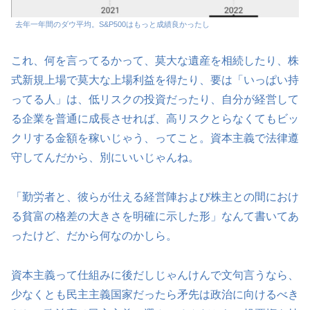
去年一年間のダウ平均。S&P500はもっと成績良かったし
これ、何を言ってるかって、莫大な遺産を相続したり、株
式新規上場で莫大な上場利益を得たり、要は「いっぱい持
ってる人」は、低リスクの投資だったり、自分が経営して
る企業を普通に成長させれば、高リスクとらなくてもビッ
クリする金額を稼いじゃう、ってこと。資本主義で法律遵
守してんだから、別にいいじゃんね。
「勤労者と、彼らが仕える経営陣および株主との間におけ
る貧富の格差の大きさを明確に示した形」なんて書いてあ
ったけど、だから何なのかしら。
資本主義って仕組みに後だしじゃんけんで文句言うなら、
少なくとも民主主義国家だったら矛先は政治に向けるべき