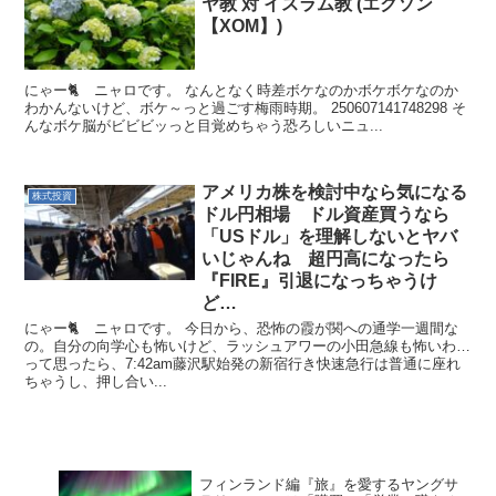
ヤ教 対 イスラム教 (エクソン
【XOM】)
にゃー🐈️ ニャロです。 なんとなく時差ボケなのかボケボケなのか
わかんないけど、ボケ～っと過ごす梅雨時期。 250607141748298 そ
んなボケ脳がビビビッっと目覚めちゃう恐ろしいニュ...
アメリカ株を検討中なら気になる
株式投資
ドル円相場 ドル資産買うなら
「USドル」を理解しないとヤバ
いじゃんね 超円高になったら
『FIRE』引退になっちゃうけ
ど…
にゃー🐈 ニャロです。 今日から、恐怖の霞が関への通学一週間な
の。自分の向学心も怖いけど、ラッシュアワーの小田急線も怖いわ…
って思ったら、7:42am藤沢駅始発の新宿行き快速急行は普通に座れ
ちゃうし、押し合い...
フィンランド編『旅』を愛するヤングサ