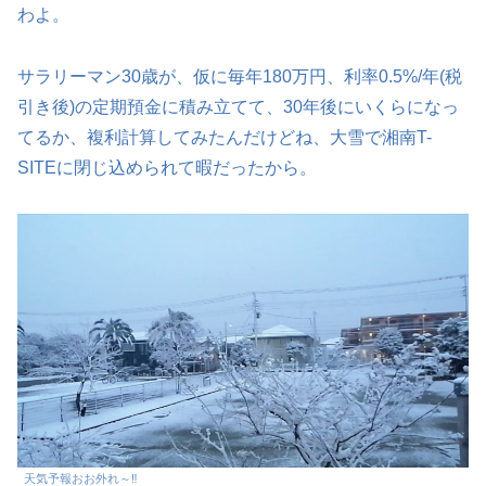
わよ。
サラリーマン30歳が、仮に毎年180万円、利率0.5%/年(税
引き後)の定期預金に積み立てて、30年後にいくらになっ
てるか、複利計算してみたんだけどね、大雪で湘南T-
SITEに閉じ込められて暇だったから。
天気予報おお外れ～‼️