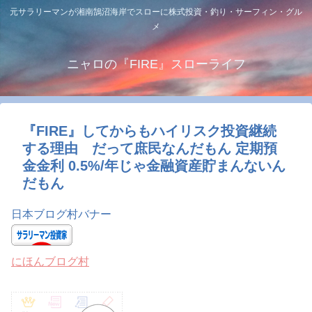
元サラリーマンが湘南鵠沼海岸でスローに株式投資・釣り・サーフィン・グル
メ
ニャロの『FIRE』スローライフ
『FIRE』してからもハイリスク投資継続
する理由 だって庶民なんだもん 定期預
金金利 0.5%/年じゃ金融資産貯まんないん
だもん
日本ブログ村バナー
にほんブログ村