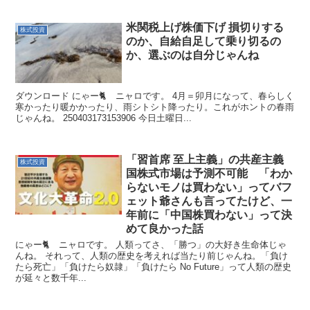
米関税上げ株価下げ 損切りする
株式投資
のか、自給自足して乗り切るの
か、選ぶのは自分じゃんね
ダウンロード にゃー🐈️ ニャロです。 4月＝卯月になって、春らしく
寒かったり暖かかったり、雨シトシト降ったり。これがホントの春雨
じゃんね。 250403173153906 今日土曜日...
「習首席 至上主義」の共産主義
株式投資
国株式市場は予測不可能 「わか
らないモノは買わない」ってバフ
ェット爺さんも言ってたけど、一
年前に「中国株買わない」って決
めて良かった話
にゃー🐈 ニャロです。 人類ってさ、「勝つ」の大好き生命体じゃ
んね。 それって、人類の歴史を考えれば当たり前じゃんね。「負け
たら死亡」「負けたら奴隷」「負けたら No Future」って人類の歴史
が延々と数千年...