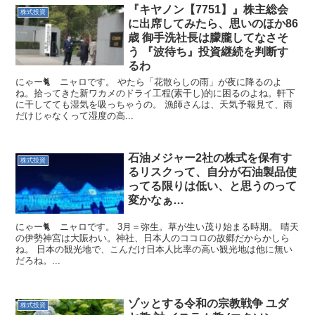
『キヤノン【7751】』株主総会
株式投資
に出席してみたら、思いのほか86
歳 御手洗社長は朦朧してなさそ
う 『波待ち』投資継続を判断す
るわ
にゃー🐈 ニャロです。 やたら「花散らしの雨」が夜に降るのよ
ね。拾ってきた新ワカメのドライ工程(素干し)的に困るのよね。軒下
に干してても湿気を吸っちゃうの。 漁師さんは、天気予報見て、雨
だけじゃなくって湿度の高...
石油メジャー2社の株式を保有す
株式投資
るリスクって、自分が石油製品使
ってる限りは低い、と思うのって
変かなぁ…
にゃー🐈 ニャロです。 3月＝弥生。草が生い茂り始まる時期。 晴天
の伊勢神宮は大賑わい。神社、日本人のココロの故郷だからかしら
ね。 日本の観光地で、こんだけ日本人比率の高い観光地は他に無い
だろね。...
ゾッとする令和の宗教戦争 ユダ
株式投資