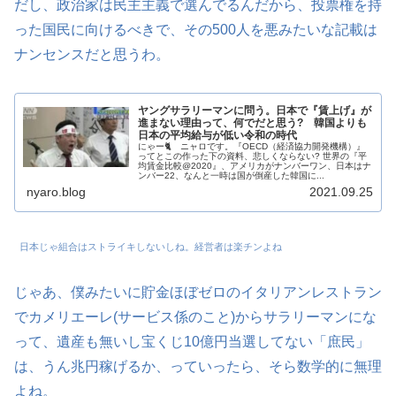
だし、政治家は民主主義で選んでるんだから、投票権を持
った国民に向けるべきで、その500人を悪みたいな記載は
ナンセンスだと思うわ。
ヤングサラリーマンに問う。日本で『賃上げ』が
進まない理由って、何でだと思う? 韓国よりも
日本の平均給与が低い令和の時代
にゃー🐈 ニャロです。『OECD（経済協力開発機構）』
ってとこの作った下の資料、悲しくならない? 世界の『平
均賃金比較@2020』、アメリカがナンバーワン、日本はナ
ンバー22、なんと一時は国が倒産した韓国に...
nyaro.blog
2021.09.25
日本じゃ組合はストライキしないしね。経営者は楽チンよね
じゃあ、僕みたいに貯金ほぼゼロのイタリアンレストラン
でカメリエーレ(サービス係のこと)からサラリーマンにな
って、遺産も無いし宝くじ10億円当選してない「庶民」
は、うん兆円稼げるか、っていったら、そら数学的に無理
よね。