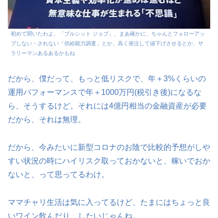
初めて聞いたわよ、「ブルシット ジョブ」、まあ確かに、ちゃんとフォローアッ
プしない・されない「供給能力調査」とか、高く発注して値下げさせるとか、サ
ラリーマンあるあるかもね
だから、僕だって、もっと低リスクで、年＋3%くらいの
運用パフォーマンスで年＋1000万円(税引き後)になるな
ら、そうするけど。それには4億円相当の金融資産が必要
だから、それは無理。
だから、今みたいに新型コロナのお陰で比較的予想がしや
すい状況の時にハイリスク取っておかないと、稼いでおか
ないと、って思ってるわけ。
ママチャリ生活は気に入ってるけど、たまにはちょっと良
いワイン飲んだり、したいじゃんね。