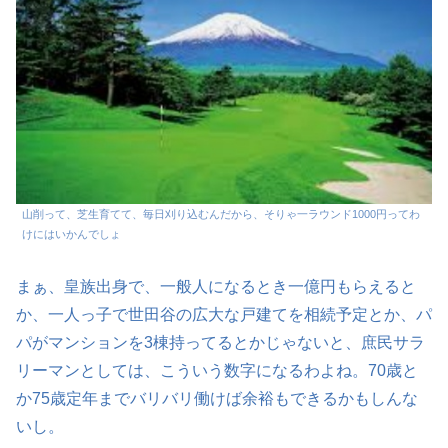
山削って、芝生育てて、毎日刈り込むんだから、そりゃ一ラウンド1000円ってわ
けにはいかんでしょ
まぁ、皇族出身で、一般人になるとき一億円もらえると
か、一人っ子で世田谷の広大な戸建てを相続予定とか、パ
パがマンションを3棟持ってるとかじゃないと、庶民サラ
リーマンとしては、こういう数字になるわよね。70歳と
か75歳定年までバリバリ働けば余裕もできるかもしんな
いし。